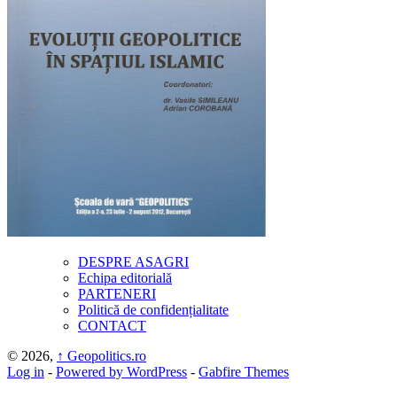
DESPRE ASAGRI
Echipa editorială
PARTENERI
Politică de confidențialitate
CONTACT
© 2026,
↑
Geopolitics.ro
Log in
-
Powered by WordPress
-
Gabfire Themes