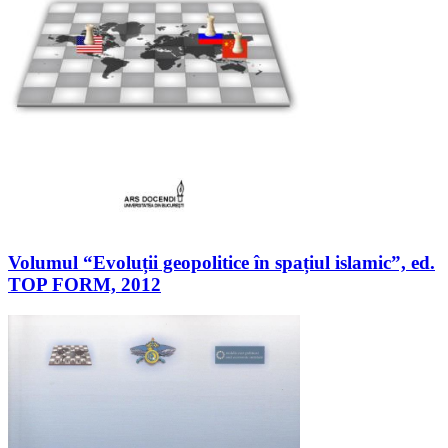
Volumul “Evoluții geopolitice în spațiul islamic”, ed.
TOP FORM, 2012