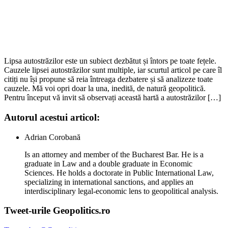
Lipsa autostrăzilor este un subiect dezbătut și întors pe toate fețele.
Cauzele lipsei autostrăzilor sunt multiple, iar scurtul articol pe care îl
citiți nu își propune să reia întreaga dezbatere și să analizeze toate
cauzele. Mă voi opri doar la una, inedită, de natură geopolitică.
Pentru început vă invit să observați această hartă a autostrăzilor […]
Autorul acestui articol:
Adrian Corobană
Is an attorney and member of the Bucharest Bar. He is a
graduate in Law and a double graduate in Economic
Sciences. He holds a doctorate in Public International Law,
specializing in international sanctions, and applies an
interdisciplinary legal-economic lens to geopolitical analysis.
Tweet-urile Geopolitics.ro