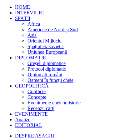
HOME
INTERVIURI
SPAȚII
Africa
Americile de Nord și Sud
Asia
Orientul Mijlociu
Spațiul ex-sovietic
Uniunea Europeană
DIPLOMAȚIE
Greșeli diplomatice
Protocol diplomatic
Diplomați români
Oameni în funcții cheie
GEOPOLITICĂ
Conflicte
Concepte
Evenimente cheie în istorie
Recenzii cărți
EVENIMENTE
Analize
EDITORIAL
DESPRE ASAGRI