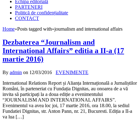
Echipa editorială
PARTENERI
Politică de confidențialitate
CONTACT
Home
»
Posts tagged with
»
journalism and international affairs
Dezbaterea “Journalism and
International Affairs” editia a II-a (17
martie 2016)
By
admin
on
12/03/2016
EVENIMENTE
International Relations Report și Alianța Internațională a Jurnaliștilor
Români, în parteneriat cu Fundația Dignitas, au onoarea de a vă
invita să participați la a doua ediție a evenimentului
“JOURNALISM AND INTERNATIONAL AFFAIRS”.
Evenimentul va avea loc joi, 17 martie 2016, ora 18.00, la sediul
Fundatiei Dignitas, str. Anton Pann, nr. 21, Bucuresti. Ediția a II-a
va lua […]