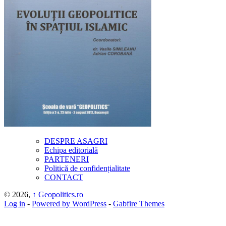
DESPRE ASAGRI
Echipa editorială
PARTENERI
Politică de confidențialitate
CONTACT
© 2026,
↑
Geopolitics.ro
Log in
-
Powered by WordPress
-
Gabfire Themes