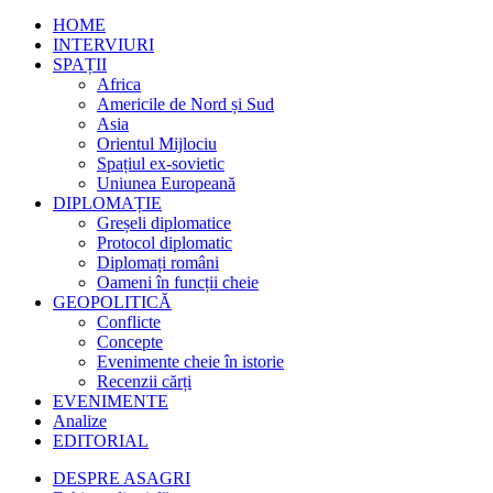
HOME
INTERVIURI
SPAȚII
Africa
Americile de Nord și Sud
Asia
Orientul Mijlociu
Spațiul ex-sovietic
Uniunea Europeană
DIPLOMAȚIE
Greșeli diplomatice
Protocol diplomatic
Diplomați români
Oameni în funcții cheie
GEOPOLITICĂ
Conflicte
Concepte
Evenimente cheie în istorie
Recenzii cărți
EVENIMENTE
Analize
EDITORIAL
DESPRE ASAGRI