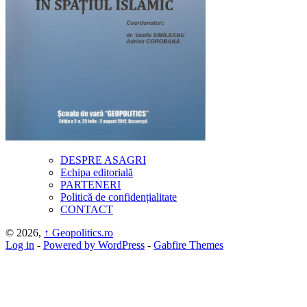
DESPRE ASAGRI
Echipa editorială
PARTENERI
Politică de confidențialitate
CONTACT
© 2026,
↑
Geopolitics.ro
Log in
-
Powered by WordPress
-
Gabfire Themes