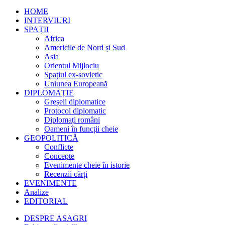
HOME
INTERVIURI
SPAȚII
Africa
Americile de Nord și Sud
Asia
Orientul Mijlociu
Spațiul ex-sovietic
Uniunea Europeană
DIPLOMAȚIE
Greșeli diplomatice
Protocol diplomatic
Diplomați români
Oameni în funcții cheie
GEOPOLITICĂ
Conflicte
Concepte
Evenimente cheie în istorie
Recenzii cărți
EVENIMENTE
Analize
EDITORIAL
DESPRE ASAGRI