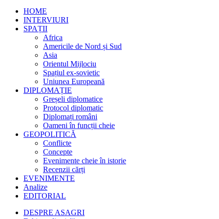
HOME
INTERVIURI
SPAȚII
Africa
Americile de Nord și Sud
Asia
Orientul Mijlociu
Spațiul ex-sovietic
Uniunea Europeană
DIPLOMAȚIE
Greșeli diplomatice
Protocol diplomatic
Diplomați români
Oameni în funcții cheie
GEOPOLITICĂ
Conflicte
Concepte
Evenimente cheie în istorie
Recenzii cărți
EVENIMENTE
Analize
EDITORIAL
DESPRE ASAGRI