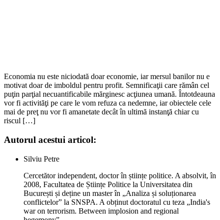
Economia nu este niciodată doar economie, iar mersul banilor nu e
motivat doar de imboldul pentru profit. Semnificaţii care rămân cel
puţin parţial necuantificabile mărginesc acţiunea umană. Întotdeauna
vor fi activităţi pe care le vom refuza ca nedemne, iar obiectele cele
mai de preţ nu vor fi amanetate decât în ultimă instanţă chiar cu
riscul […]
Autorul acestui articol:
Silviu Petre
Cercetător independent, doctor în științe politice. A absolvit, în
2008, Facultatea de Științe Politice la Universitatea din
București și deține un master în „Analiza și soluționarea
conflictelor” la SNSPA. A obținut doctoratul cu teza „India's
war on terrorism. Between implosion and regional
hegemony”.