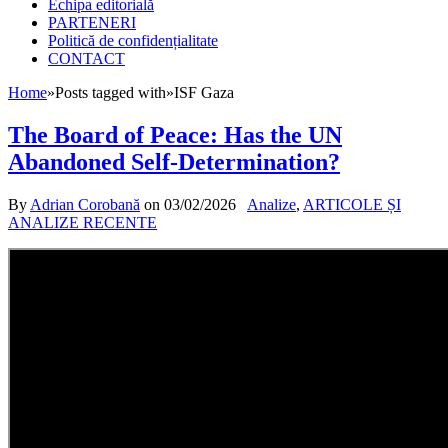
Echipa editorială
PARTENERI
Politică de confidențialitate
CONTACT
Home
»
Posts tagged with
»
ISF Gaza
The Board of Peace: Has the UN
Abandoned Self-Determination?
By
Adrian Corobană
on
03/02/2026
Analize
,
ARTICOLE ȘI
ANALIZE RECENTE