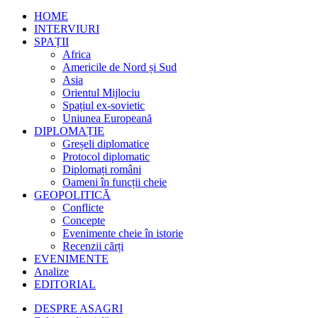
HOME
INTERVIURI
SPAȚII
Africa
Americile de Nord și Sud
Asia
Orientul Mijlociu
Spațiul ex-sovietic
Uniunea Europeană
DIPLOMAȚIE
Greșeli diplomatice
Protocol diplomatic
Diplomați români
Oameni în funcții cheie
GEOPOLITICĂ
Conflicte
Concepte
Evenimente cheie în istorie
Recenzii cărți
EVENIMENTE
Analize
EDITORIAL
DESPRE ASAGRI