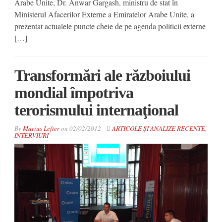
Arabe Unite, Dr. Anwar Gargash, ministru de stat în
Ministerul Afacerilor Externe a Emiratelor Arabe Unite, a
prezentat actualele puncte cheie de pe agenda politicii externe
[…]
Transformări ale războiului
mondial împotriva
terorismului internaţional
By
Marius Lefter
on
02/02/2012
ARTICOLE ȘI ANALIZE RECENTE
,
INTERVIURI