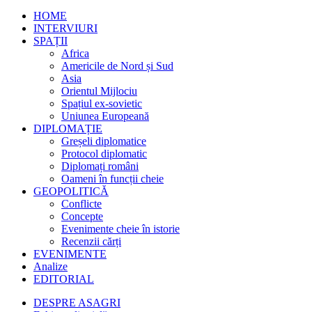
HOME
INTERVIURI
SPAȚII
Africa
Americile de Nord și Sud
Asia
Orientul Mijlociu
Spațiul ex-sovietic
Uniunea Europeană
DIPLOMAȚIE
Greșeli diplomatice
Protocol diplomatic
Diplomați români
Oameni în funcții cheie
GEOPOLITICĂ
Conflicte
Concepte
Evenimente cheie în istorie
Recenzii cărți
EVENIMENTE
Analize
EDITORIAL
DESPRE ASAGRI