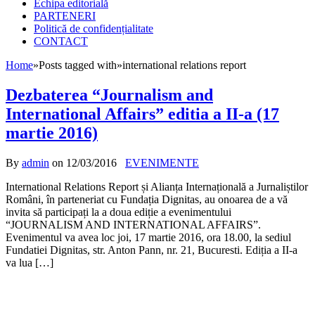
Echipa editorială
PARTENERI
Politică de confidențialitate
CONTACT
Home
»
Posts tagged with
»
international relations report
Dezbaterea “Journalism and
International Affairs” editia a II-a (17
martie 2016)
By
admin
on
12/03/2016
EVENIMENTE
International Relations Report și Alianța Internațională a Jurnaliștilor
Români, în parteneriat cu Fundația Dignitas, au onoarea de a vă
invita să participați la a doua ediție a evenimentului
“JOURNALISM AND INTERNATIONAL AFFAIRS”.
Evenimentul va avea loc joi, 17 martie 2016, ora 18.00, la sediul
Fundatiei Dignitas, str. Anton Pann, nr. 21, Bucuresti. Ediția a II-a
va lua […]