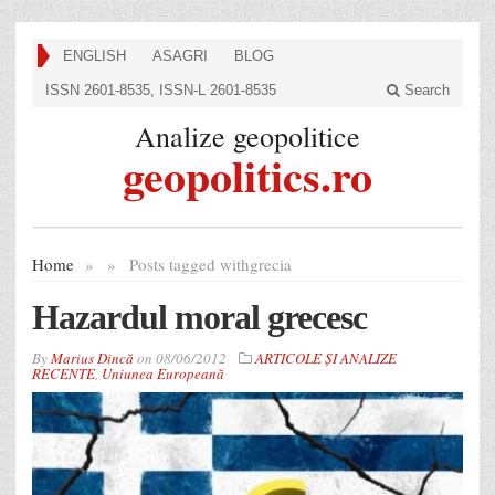
ENGLISH
ASAGRI
BLOG
ISSN 2601-8535, ISSN-L 2601-8535
Search
Analize geopolitice
geopolitics.ro
Home
»
»
Posts tagged with
grecia
Hazardul moral grecesc
By
Marius Dincă
on
08/06/2012
ARTICOLE ȘI ANALIZE
RECENTE
,
Uniunea Europeană