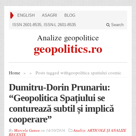
ENGLISH
ASAGRI
BLOG
ISSN 2601-8535, ISSN-L 2601-8535
Search
Analize geopolitice
geopolitics.ro
Home
»
»
Posts tagged with
geopolitica spatiului cosmic
Dumitru-Dorin Prunariu:
“Geopolitica Spațiului se
conturează subtil și implică
cooperare”
By
Marcela Ganea
on
14/10/2016
Analize
,
ARTICOLE ȘI ANALIZE
RECENTE