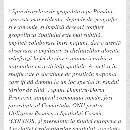
”Spre deosebire de geopolitica pe Pământ,
care este mai evidentă, depinde de geografie
și economie, și implică deseori conflict,
geopolitica Spațiului este mai subtilă,
implică colaborare între națiuni, dar o atentă
observare a implicării și cheltuielilor alocate
reliefează la fel de clar o anume ierarhie a
națiunilor cu activități spațiale. A activa în
spațiu este o chestiune de prestigiu național
care îți dă dreptul la un loc special în rândul
țărilor de elită”, spune Dumitru-Dorin
Prunariu, singurul cosmonaut român, fost
președinte al Comitetului ONU pentru
Utilizarea Pasnica a Spatiului Cosmic
(COPUOS) și președinte la filialei europene a
Asociației Exploratorilor Spațiului, asociația