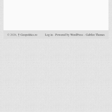
© 2026,
↑
Geopolitics.ro
Log in
-
Powered by WordPress
-
Gabfire Themes