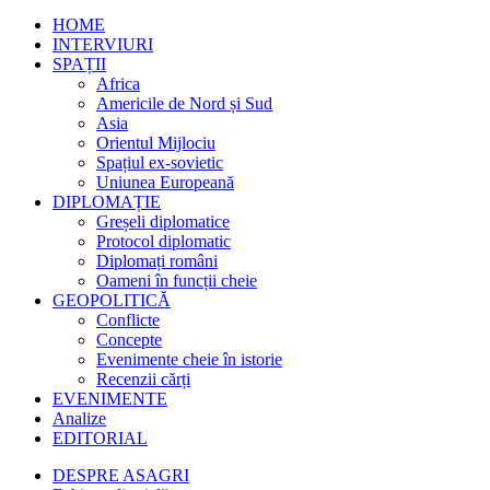
HOME
INTERVIURI
SPAȚII
Africa
Americile de Nord și Sud
Asia
Orientul Mijlociu
Spațiul ex-sovietic
Uniunea Europeană
DIPLOMAȚIE
Greșeli diplomatice
Protocol diplomatic
Diplomați români
Oameni în funcții cheie
GEOPOLITICĂ
Conflicte
Concepte
Evenimente cheie în istorie
Recenzii cărți
EVENIMENTE
Analize
EDITORIAL
DESPRE ASAGRI