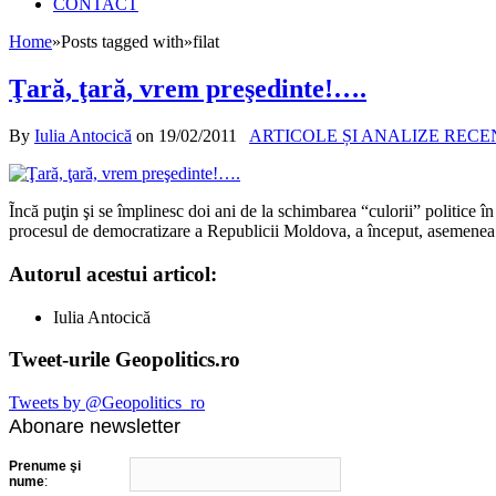
CONTACT
Home
»
Posts tagged with
»
filat
Ţară, ţară, vrem preşedinte!….
By
Iulia Antocică
on
19/02/2011
ARTICOLE ȘI ANALIZE RECE
Ĩncă puţin şi se împlinesc doi ani de la schimbarea “culorii” politice î
procesul de democratizare a Republicii Moldova, a început, asemenea
Autorul acestui articol:
Iulia Antocică
Tweet-urile Geopolitics.ro
Tweets by @Geopolitics_ro
Abonare newsletter
Prenume şi
nume
: