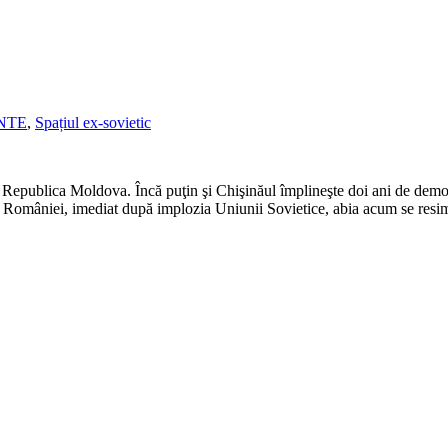
NTE
,
Spațiul ex-sovietic
n Republica Moldova. Încă puţin şi Chişinăul împlineşte doi ani de democra
 României, imediat după implozia Uniunii Sovietice, abia acum se resim