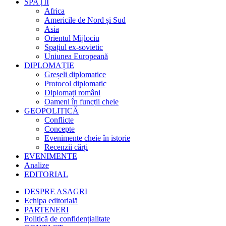
SPAȚII
Africa
Americile de Nord și Sud
Asia
Orientul Mijlociu
Spațiul ex-sovietic
Uniunea Europeană
DIPLOMAȚIE
Greșeli diplomatice
Protocol diplomatic
Diplomați români
Oameni în funcții cheie
GEOPOLITICĂ
Conflicte
Concepte
Evenimente cheie în istorie
Recenzii cărți
EVENIMENTE
Analize
EDITORIAL
DESPRE ASAGRI
Echipa editorială
PARTENERI
Politică de confidențialitate