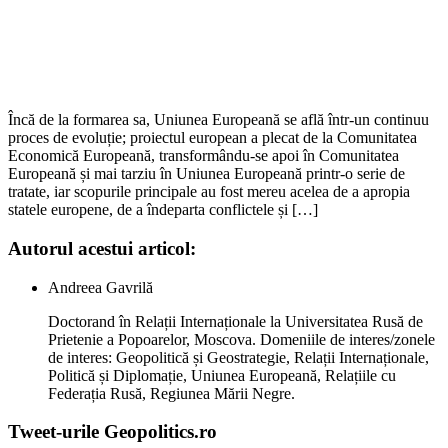
Încă de la formarea sa, Uniunea Europeană se află într-un continuu
proces de evoluție; proiectul european a plecat de la Comunitatea
Economică Europeană, transformându-se apoi în Comunitatea
Europeană și mai tarziu în Uniunea Europeană printr-o serie de
tratate, iar scopurile principale au fost mereu acelea de a apropia
statele europene, de a îndeparta conflictele și […]
Autorul acestui articol:
Andreea Gavrilă
Doctorand în Relații Internaționale la Universitatea Rusă de
Prietenie a Popoarelor, Moscova. Domeniile de interes/zonele
de interes: Geopolitică și Geostrategie, Relații Internaționale,
Politică și Diplomație, Uniunea Europeană, Relațiile cu
Federația Rusă, Regiunea Mării Negre.
Tweet-urile Geopolitics.ro