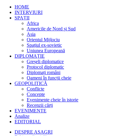
HOME
INTERVIURI
SPAȚII
Africa
Americile de Nord și Sud
Asia
Orientul Mijlociu
Spațiul ex-sovietic
Uniunea Europeană
DIPLOMAȚIE
Greșeli diplomatice
Protocol diplomatic
Diplomați români
Oameni în funcții cheie
GEOPOLITICĂ
Conflicte
Concepte
Evenimente cheie în istorie
Recenzii cărți
EVENIMENTE
Analize
EDITORIAL
DESPRE ASAGRI