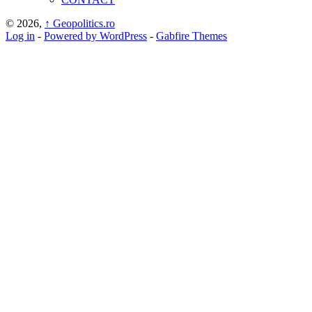
© 2026,
↑
Geopolitics.ro
Log in
-
Powered by WordPress
-
Gabfire Themes