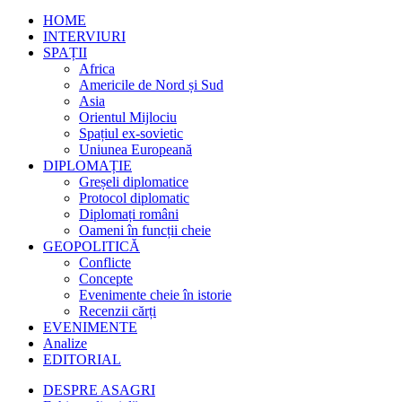
HOME
INTERVIURI
SPAȚII
Africa
Americile de Nord și Sud
Asia
Orientul Mijlociu
Spațiul ex-sovietic
Uniunea Europeană
DIPLOMAȚIE
Greșeli diplomatice
Protocol diplomatic
Diplomați români
Oameni în funcții cheie
GEOPOLITICĂ
Conflicte
Concepte
Evenimente cheie în istorie
Recenzii cărți
EVENIMENTE
Analize
EDITORIAL
DESPRE ASAGRI