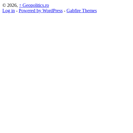
© 2026,
↑
Geopolitics.ro
Log in
-
Powered by WordPress
-
Gabfire Themes