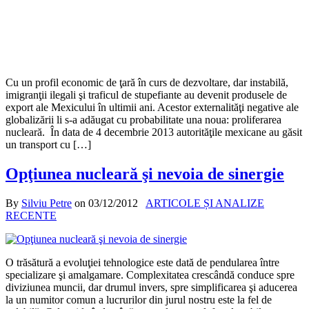
Cu un profil economic de ţară în curs de dezvoltare, dar instabilă,
imigranţii ilegali şi traficul de stupefiante au devenit produsele de
export ale Mexicului în ultimii ani. Acestor externalităţi negative ale
globalizării li s-a adăugat cu probabilitate una noua: proliferarea
nucleară. În data de 4 decembrie 2013 autorităţile mexicane au găsit
un transport cu […]
Opţiunea nucleară şi nevoia de sinergie
By
Silviu Petre
on
03/12/2012
ARTICOLE ȘI ANALIZE
RECENTE
O trăsătură a evoluţiei tehnologice este dată de pendularea între
specializare şi amalgamare. Complexitatea crescândă conduce spre
diviziunea muncii, dar drumul invers, spre simplificarea şi aducerea
la un numitor comun a lucrurilor din jurul nostru este la fel de