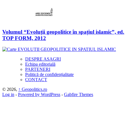
Volumul “Evoluții geopolitice în spațiul islamic”, ed.
TOP FORM, 2012
DESPRE ASAGRI
Echipa editorială
PARTENERI
Politică de confidențialitate
CONTACT
© 2026,
↑
Geopolitics.ro
Log in
-
Powered by WordPress
-
Gabfire Themes