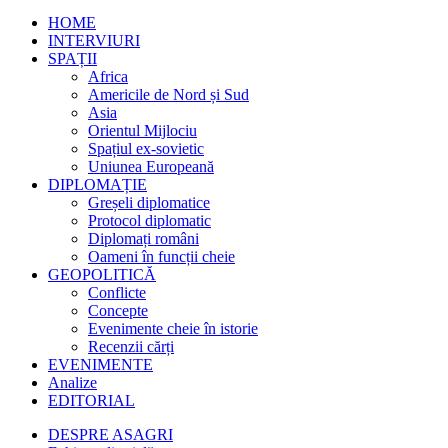
HOME
INTERVIURI
SPAȚII
Africa
Americile de Nord și Sud
Asia
Orientul Mijlociu
Spațiul ex-sovietic
Uniunea Europeană
DIPLOMAȚIE
Greșeli diplomatice
Protocol diplomatic
Diplomați români
Oameni în funcții cheie
GEOPOLITICĂ
Conflicte
Concepte
Evenimente cheie în istorie
Recenzii cărți
EVENIMENTE
Analize
EDITORIAL
DESPRE ASAGRI