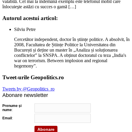
valabilă. Cel mai la îndemână exemplu este telefonul mobil care
înlocuieşte astăzi cu succes o gamă […]
Autorul acestui articol:
Silviu Petre
Cercetător independent, doctor în științe politice. A absolvit, în
2008, Facultatea de Științe Politice la Universitatea din
București și deține un master în „Analiza și soluționarea
conflictelor” la SNSPA. A obținut doctoratul cu teza „India's
war on terrorism. Between implosion and regional
hegemony”.
Tweet-urile Geopolitics.ro
Tweets by @Geopolitics_ro
Abonare newsletter
Prenume şi
nume
:
Email
: