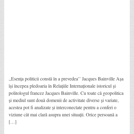
,,Esența politicii constă în a prevedea’’ Jacques Bainville Așa
își începea pledoaria în Relațiile Internaționale istoricul și
politologul francez Jacques Bainville. Cu toate că geopolitica
și mediul sunt două domenii de activitate diverse și variate,
acestea pot fi analizate și interconectate pentru a conferi o
viziune cât mai clară asupra unei situații. Orice persoană a
[…]