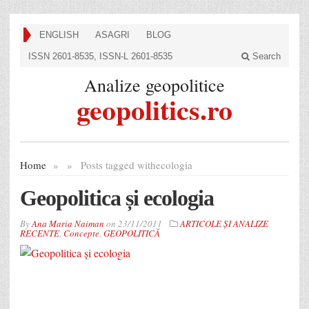
ENGLISH
ASAGRI
BLOG
ISSN 2601-8535, ISSN-L 2601-8535
Search
Analize geopolitice
geopolitics.ro
Home
»
»
Posts tagged with
ecologia
Geopolitica și ecologia
By
Ana Maria Naiman
on
23/11/2011
ARTICOLE ȘI ANALIZE
RECENTE
,
Concepte
,
GEOPOLITICĂ