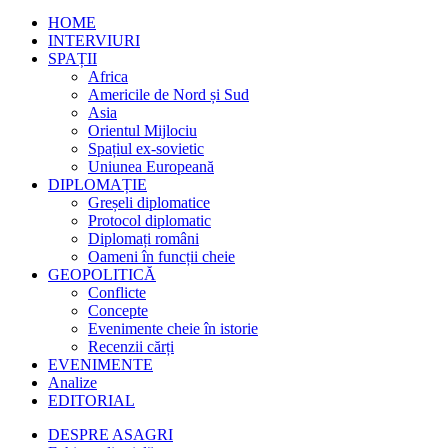
HOME
INTERVIURI
SPAȚII
Africa
Americile de Nord și Sud
Asia
Orientul Mijlociu
Spațiul ex-sovietic
Uniunea Europeană
DIPLOMAȚIE
Greșeli diplomatice
Protocol diplomatic
Diplomați români
Oameni în funcții cheie
GEOPOLITICĂ
Conflicte
Concepte
Evenimente cheie în istorie
Recenzii cărți
EVENIMENTE
Analize
EDITORIAL
DESPRE ASAGRI