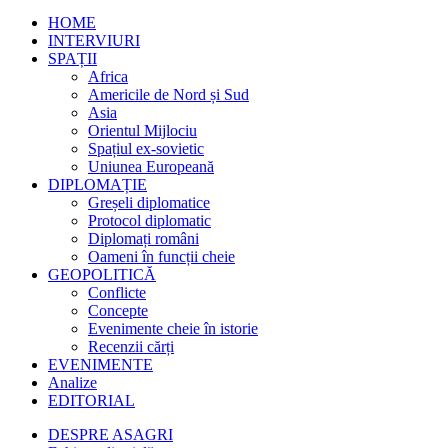
HOME
INTERVIURI
SPAȚII
Africa
Americile de Nord și Sud
Asia
Orientul Mijlociu
Spațiul ex-sovietic
Uniunea Europeană
DIPLOMAȚIE
Greșeli diplomatice
Protocol diplomatic
Diplomați români
Oameni în funcții cheie
GEOPOLITICĂ
Conflicte
Concepte
Evenimente cheie în istorie
Recenzii cărți
EVENIMENTE
Analize
EDITORIAL
DESPRE ASAGRI