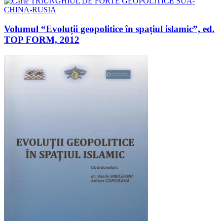
Volumul “Evoluții geopolitice în spațiul islamic”, ed.
TOP FORM, 2012