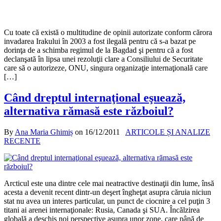
Cu toate că există o multitudine de opinii autorizate conform cărora
invadarea Irakului în 2003 a fost ilegală pentru că s-a bazat pe
dorinţa de a schimba regimul de la Bagdad şi pentru că a fost
declanşată în lipsa unei rezoluţii clare a Consiliului de Securitate
care să o autorizeze, ONU, singura organizaţie internaţională care
[…]
Când dreptul internaţional eşuează,
alternativa rămasă este războiul?
By
Ana Maria Ghimiș
on
16/12/2011
ARTICOLE ȘI ANALIZE
RECENTE
Arcticul este una dintre cele mai neatractive destinaţii din lume, însă
acesta a devenit recent dintr-un deşert îngheţat asupra căruia niciun
stat nu avea un interes particular, un punct de ciocnire a cel puţin 3
titani ai arenei internaţionale: Rusia, Canada şi SUA. Încălzirea
globală a deschis noi perspective asupra unor zone, care până de