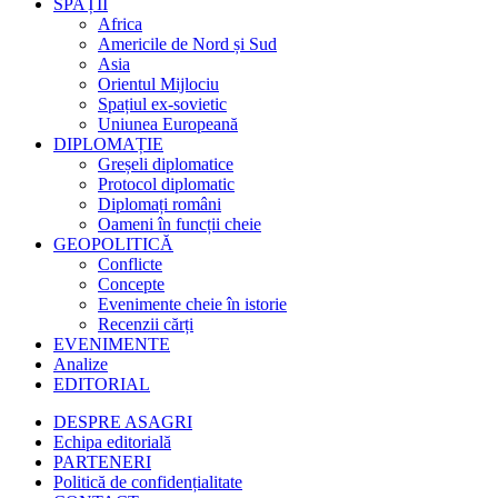
SPAȚII
Africa
Americile de Nord și Sud
Asia
Orientul Mijlociu
Spațiul ex-sovietic
Uniunea Europeană
DIPLOMAȚIE
Greșeli diplomatice
Protocol diplomatic
Diplomați români
Oameni în funcții cheie
GEOPOLITICĂ
Conflicte
Concepte
Evenimente cheie în istorie
Recenzii cărți
EVENIMENTE
Analize
EDITORIAL
DESPRE ASAGRI
Echipa editorială
PARTENERI
Politică de confidențialitate