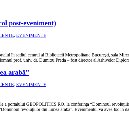
col post-eveniment)
ECENTE
,
EVENIMENTE
ul în sediul central al Bibliotecii Metropolitane Bucureşti, sala Mirce
 domnul prof. univ. dr. Dumitru Preda – fost director al Arhivelor Dipl
mea arabă”
ECENTE
,
EVENIMENTE
ciale a portalului GEOPOLITICS.RO, la conferinţa “Dominoul revoluţiilo
Dominoul revoluţiilor din lumea arabă”. Evenimentul va avea loc in dat