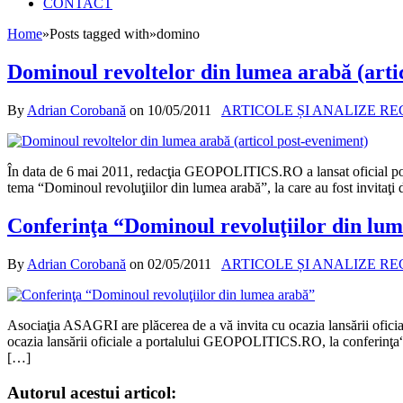
CONTACT
Home
»
Posts tagged with
»
domino
Dominoul revoltelor din lumea arabă (arti
By
Adrian Corobană
on
10/05/2011
ARTICOLE ȘI ANALIZE R
În data de 6 mai 2011, redacţia GEOPOLITICS.RO a lansat oficial portal
tema “Dominoul revoluţiilor din lumea arabă”, la care au fost invitaţi
Conferinţa “Dominoul revoluţiilor din lu
By
Adrian Corobană
on
02/05/2011
ARTICOLE ȘI ANALIZE R
Asociaţia ASAGRI are plăcerea de a vă invita cu ocazia lansării ofi
ocazia lansării oficiale a portalului GEOPOLITICS.RO, la conferinţa“
[…]
Autorul acestui articol: