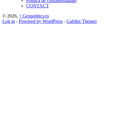
Politică de confidențialitate
CONTACT
© 2026,
↑
Geopolitics.ro
Log in
-
Powered by WordPress
-
Gabfire Themes