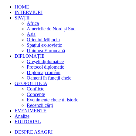
HOME
INTERVIURI
SPAȚII
Africa
Americile de Nord și Sud
Asia
Orientul Mijlociu
Spațiul ex-sovietic
Uniunea Europeană
DIPLOMAȚIE
Greșeli diplomatice
Protocol diplomatic
Diplomați români
Oameni în funcții cheie
GEOPOLITICĂ
Conflicte
Concepte
Evenimente cheie în istorie
Recenzii cărți
EVENIMENTE
Analize
EDITORIAL
DESPRE ASAGRI