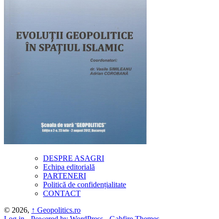
DESPRE ASAGRI
Echipa editorială
PARTENERI
Politică de confidențialitate
CONTACT
© 2026,
↑
Geopolitics.ro
Log in
-
Powered by WordPress
-
Gabfire Themes