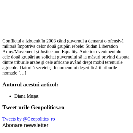
Conflictul a izbucnit în 2003 când guvernul a demarat o ofensivă
militară împotriva celor două grupări rebele: Sudan Liberation
Army/Movement şi Justice and Equality. Anterior evenimentului
cele două grupări au solicitat guvernului să ia măsuri privind disputa
dintre triburile arabe şi cele africane având drept mobil terenurile
agricole. Datorită secetei şi fenomenului deşertificării triburile
nomade […]
Autorul acestui articol:
Diana Mușat
Tweet-urile Geopolitics.ro
Tweets by @Geopolitics_ro
Abonare newsletter