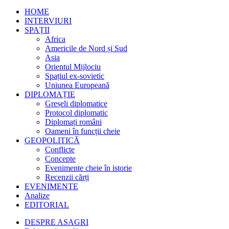
HOME
INTERVIURI
SPAȚII
Africa
Americile de Nord și Sud
Asia
Orientul Mijlociu
Spațiul ex-sovietic
Uniunea Europeană
DIPLOMAȚIE
Greșeli diplomatice
Protocol diplomatic
Diplomați români
Oameni în funcții cheie
GEOPOLITICĂ
Conflicte
Concepte
Evenimente cheie în istorie
Recenzii cărți
EVENIMENTE
Analize
EDITORIAL
DESPRE ASAGRI