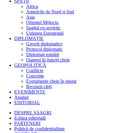
SPAȚII
Africa
Americile de Nord și Sud
Asia
Orientul Mijlociu
Spațiul ex-sovietic
Uniunea Europeană
DIPLOMAȚIE
Greșeli diplomatice
Protocol diplomatic
Diplomați români
Oameni în funcții cheie
GEOPOLITICĂ
Conflicte
Concepte
Evenimente cheie în istorie
Recenzii cărți
EVENIMENTE
Analize
EDITORIAL
DESPRE ASAGRI
Echipa editorială
PARTENERI
Politică de confidențialitate