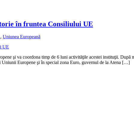
torie în fruntea Consiliului UE
E
,
Uniunea Europeană
ene şi va coordona timp de 6 luni activităţile acestei instituţii. După ma
i Uniunii Europene şi în special zona Euro, guvernul de la Atena […]