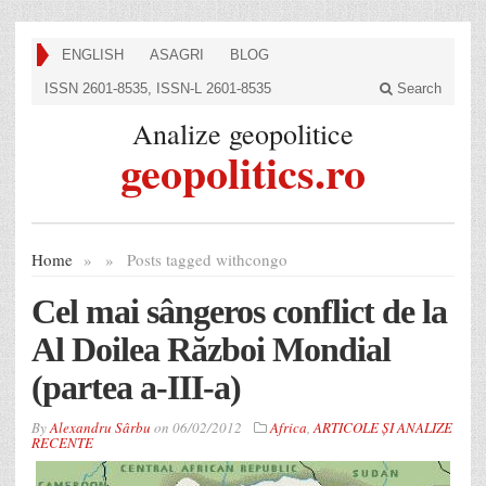
ENGLISH
ASAGRI
BLOG
ISSN 2601-8535, ISSN-L 2601-8535
Search
Analize geopolitice
geopolitics.ro
Home
»
»
Posts tagged with
congo
Cel mai sângeros conflict de la
Al Doilea Război Mondial
(partea a-III-a)
By
Alexandru Sârbu
on
06/02/2012
Africa
,
ARTICOLE ȘI ANALIZE
RECENTE