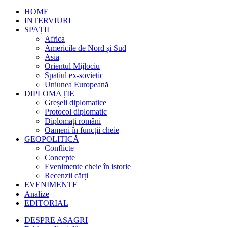
HOME
INTERVIURI
SPAȚII
Africa
Americile de Nord și Sud
Asia
Orientul Mijlociu
Spațiul ex-sovietic
Uniunea Europeană
DIPLOMAȚIE
Greșeli diplomatice
Protocol diplomatic
Diplomați români
Oameni în funcții cheie
GEOPOLITICĂ
Conflicte
Concepte
Evenimente cheie în istorie
Recenzii cărți
EVENIMENTE
Analize
EDITORIAL
DESPRE ASAGRI