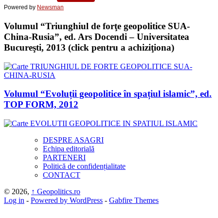
Powered by
Newsman
Volumul “Triunghiul de forţe geopolitice SUA-
China-Rusia”, ed. Ars Docendi – Universitatea
Bucureşti, 2013 (click pentru a achiziţiona)
Volumul “Evoluții geopolitice în spațiul islamic”, ed.
TOP FORM, 2012
DESPRE ASAGRI
Echipa editorială
PARTENERI
Politică de confidențialitate
CONTACT
© 2026,
↑
Geopolitics.ro
Log in
-
Powered by WordPress
-
Gabfire Themes