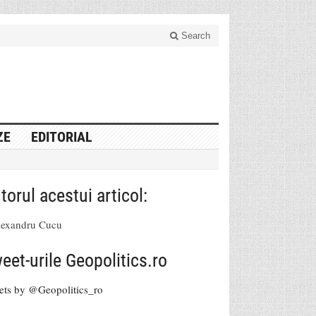
Search
ZE
EDITORIAL
torul acestui articol:
lexandru Cucu
eet-urile Geopolitics.ro
ets by @Geopolitics_ro