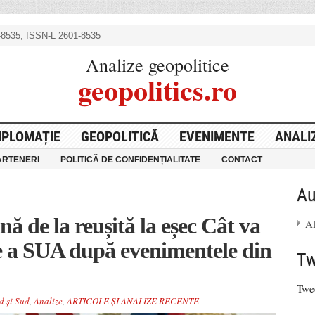
8535, ISSN-L 2601-8535
Analize geopolitice
geopolitics.ro
IPLOMAȚIE
GEOPOLITICĂ
EVENIMENTE
ANALI
ARTENERI
POLITICĂ DE CONFIDENȚIALITATE
CONTACT
Au
ă de la reușită la eșec Cât va
A
ie a SUA după evenimentele din
Tw
Twe
d și Sud
,
Analize
,
ARTICOLE ȘI ANALIZE RECENTE