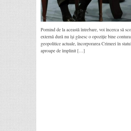
Pornind de la această întrebare, voi încerca să sco
externă dură nu își găsesc o opoziție bine contur
geopolitice actuale, încorporarea Crimeei în statu
aproape de împlinit […]