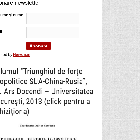
nare newsletter
nume şi nume
l
:
ered by
Newsman
lumul “Triunghiul de forţe
opolitice SUA-China-Rusia”,
. Ars Docendi – Universitatea
cureşti, 2013 (click pentru a
hiziţiona)