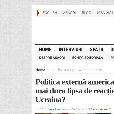
ENGLISH
ASAGRI
BLOG
ISSN 2601-
HOME
INTERVIURI
SPAȚII
D
DESPRE ASAGRI
ECHIPA EDITORIALĂ
P
Home
»
»
Posts tagged with
bipolarism
Politica externă american
mai dura lipsa de reacț
Ucraina?
By
Alexandru Cucu
on
05/04/2014
Americile de Nor