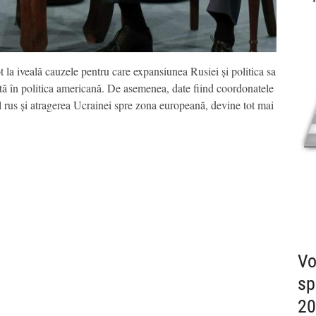
t la iveală cauzele pentru care expansiunea Rusiei și politica sa
ată în politica americană. De asemenea, date fiind coordonatele
l rus și atragerea Ucrainei spre zona europeană, devine tot mai
Vo
sp
20