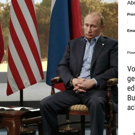
Abo
Pre
:
Emai
Pow
Vo
ge
ed
Bu
ac