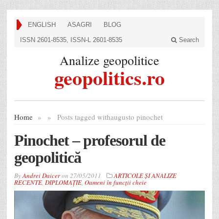
ENGLISH
ASAGRI
BLOG
ISSN 2601-8535, ISSN-L 2601-8535
Search
Analize geopolitice
geopolitics.ro
Home
»
»
Posts tagged with
augusto pinochet
Pinochet – profesorul de
geopolitică
By
Andrei Daicer
on
27/05/2011
ARTICOLE ȘI ANALIZE
RECENTE
,
DIPLOMAȚIE
,
Oameni în funcții cheie