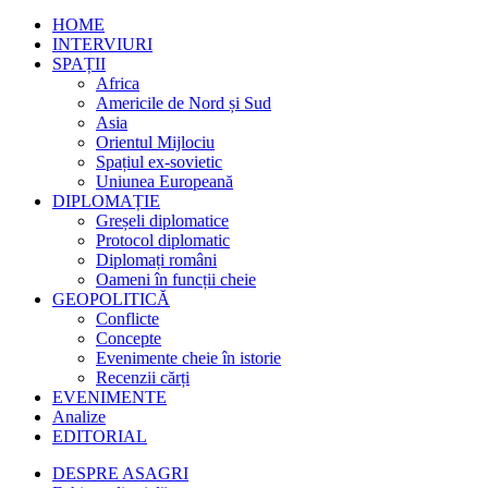
HOME
INTERVIURI
SPAȚII
Africa
Americile de Nord și Sud
Asia
Orientul Mijlociu
Spațiul ex-sovietic
Uniunea Europeană
DIPLOMAȚIE
Greșeli diplomatice
Protocol diplomatic
Diplomați români
Oameni în funcții cheie
GEOPOLITICĂ
Conflicte
Concepte
Evenimente cheie în istorie
Recenzii cărți
EVENIMENTE
Analize
EDITORIAL
DESPRE ASAGRI