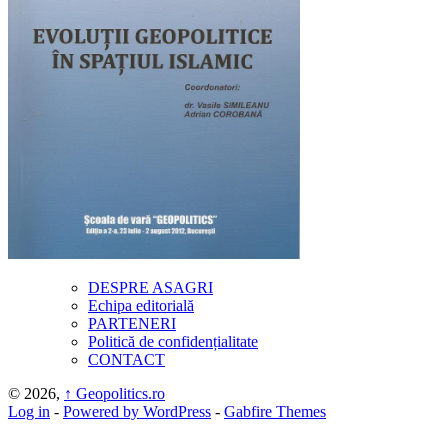
DESPRE ASAGRI
Echipa editorială
PARTENERI
Politică de confidențialitate
CONTACT
© 2026,
↑
Geopolitics.ro
Log in
-
Powered by WordPress
-
Gabfire Themes