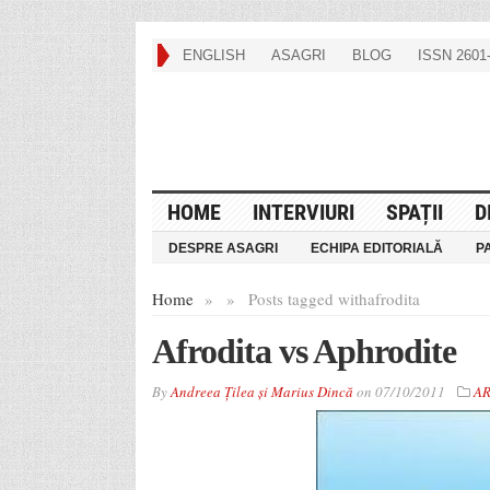
ENGLISH
ASAGRI
BLOG
ISSN 2601-
HOME
INTERVIURI
SPAȚII
D
DESPRE ASAGRI
ECHIPA EDITORIALĂ
P
Home
»
»
Posts tagged with
afrodita
Afrodita vs Aphrodite
By
Andreea Țilea și Marius Dincă
on
07/10/2011
AR