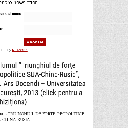
nare newsletter
nume şi nume
l
:
ered by
Newsman
lumul “Triunghiul de forţe
opolitice SUA-China-Rusia”,
. Ars Docendi – Universitatea
cureşti, 2013 (click pentru a
hiziţiona)