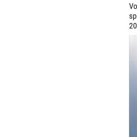
Vo
sp
20