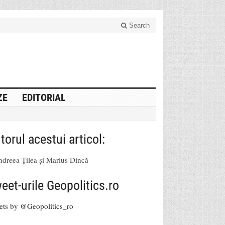
Search
ZE
EDITORIAL
torul acestui articol:
dreea Țilea și Marius Dincă
eet-urile Geopolitics.ro
ets by @Geopolitics_ro