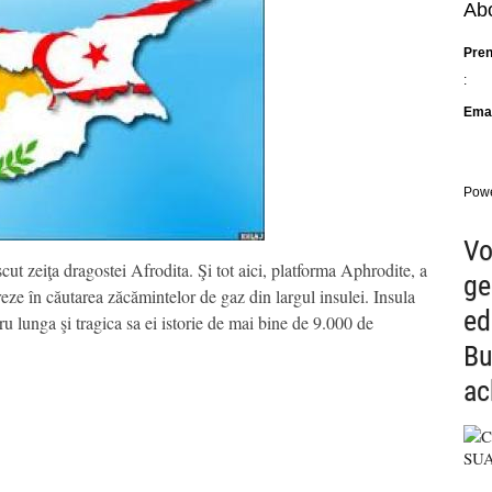
Abo
Pre
:
Emai
Pow
Vo
scut zeiţa dragostei Afrodita. Şi tot aici, platforma Aphrodite, a
ge
eze în căutarea zăcămintelor de gaz din largul insulei. Insula
ed
tru lunga şi tragica sa ei istorie de mai bine de 9.000 de
Bu
ac