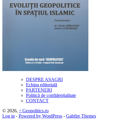
DESPRE ASAGRI
Echipa editorială
PARTENERI
Politică de confidențialitate
CONTACT
© 2026,
↑
Geopolitics.ro
Log in
-
Powered by WordPress
-
Gabfire Themes