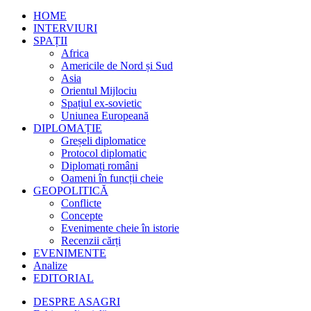
HOME
INTERVIURI
SPAȚII
Africa
Americile de Nord și Sud
Asia
Orientul Mijlociu
Spațiul ex-sovietic
Uniunea Europeană
DIPLOMAȚIE
Greșeli diplomatice
Protocol diplomatic
Diplomați români
Oameni în funcții cheie
GEOPOLITICĂ
Conflicte
Concepte
Evenimente cheie în istorie
Recenzii cărți
EVENIMENTE
Analize
EDITORIAL
DESPRE ASAGRI