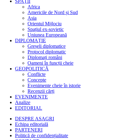
SPAȚII
Africa
Americile de Nord și Sud
Asia
Orientul Mijlociu
Spațiul ex-sovietic
Uniunea Europeană
DIPLOMAȚIE
Greșeli diplomatice
Protocol diplomatic
Diplomați români
Oameni în funcții cheie
GEOPOLITICĂ
Conflicte
Concepte
Evenimente cheie în istorie
Recenzii cărți
EVENIMENTE
Analize
EDITORIAL
DESPRE ASAGRI
Echipa editorială
PARTENERI
Politică de confidențialitate