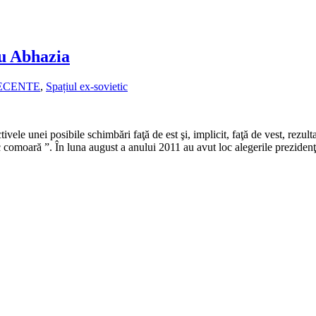
ru Abhazia
RECENTE
,
Spațiul ex-sovietic
ele unei posibile schimbări faţă de est şi, implicit, faţă de vest, rezul
comoară ”. În luna august a anului 2011 au avut loc alegerile prezidenţ