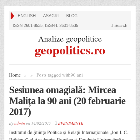
ENGLISH
ASAGRI
BLOG
ISSN 2601-8535, ISSN-L 2601-8535
Search
Analize geopolitice
geopolitics.ro
Home
»
»
Posts tagged with
90 ani
Sesiunea omagială: Mircea
Malița la 90 ani (20 februarie
2017)
By
admin
on
14/02/2017
EVENIMENTE
Institutul de Științe Politice și Relații Internaționale „Ion I. C.
Brătianu” al Academiei Române și Fundația Universitară a