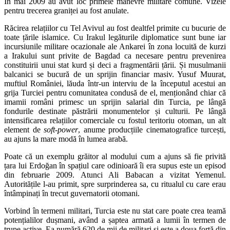
În mai 2009 au avut loc primele manevre militare comune. Vizele
pentru trecerea graniței au fost anulate.
Răcirea relațiilor cu Tel Avivul au fost dealtfel primite cu bucurie de
toate țările islamice. Cu Irakul legăturile diplomatice sunt bune iar
incursiunile militare ocazionale ale Ankarei în zona locuită de kurzi
a Irakului sunt privite de Bagdad ca necesare pentru prevenirea
constituirii unui stat kurd și deci a fragmentării țării. Și musulmanii
balcanici se bucură de un sprijin financiar masiv. Yusuf Muurat,
muftiul României, lăuda într-un interviu de la începutul acestui an
grija Turciei pentru comunitatea condusă de el, menționând chiar că
imamii români primesc un sprijin salarial din Turcia, pe lângă
fondurile destinate păstrării monumentelor și culturii. Pe lângă
intensificarea relațiilor comerciale cu fostul teritoriu otoman, un alt
element de
soft-power
, anume producțiile cinematografice turcești,
au ajuns la mare modă în lumea arabă.
Poate că un exemplu grăitor al modului cum a ajuns să fie privită
țara lui Erdoğan în spațiul care odinioară îi era supus este un episod
din februarie 2009. Atunci Ali Babacan a vizitat Yemenul.
Autoritățile l-au primit, spre surprinderea sa, cu ritualul cu care erau
întâmpinați în trecut guvernatorii otomani.
Vorbind în termeni militari, Turcia este nu stat care poate crea teamă
potențialilor dușmani, având a șaptea armată a lumii în termen de
trupe active. Ea numără 620 de mii de militari și este a doua forță din