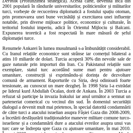
Derinlik
(Profunzimea strategică). Acestă carte, devenită încă din
2001 populară în rândurile universitarilor, politicienilor și militarilor
turci, vorbește de recucerirea diplomatică a fostului spațiu otoman,
prin promovarea unei bune vecinătăți și exercitarea unei influențe
notabile, prin diverse mijloace politice, economice și culturale, în
teritoriul fostului imperiu, adică în Orientul Mijlociu și Balcani.
Expunerea teoretică a fost respectată în mare măsură de șeful
diplomației turce.
Renumele Ankarei în lumea musulmană s-a îmbunătățit considerabil.
Cu Iranul relațiile economice sunt strânse iar comerțul bilateral a
atins 10 miliarde de dolari. Turcia acoperă 30% din nevoile sale de
gaze naturale prin importuri din Iran. Cu Pakistanul relațiile sunt
exemplare, statul turc acordând sume mari pentru ajutoare
umanitare, construcții și exprimându-și dorința de dezvoltare
comună de armament. Raporturile cu Siria, deși odinioară foarte
tensionate, au cunoscut un mare dezgheț. În 1998 Siria l-a extrădat
pe liderul kurd Abdullah Öcalan, dorit de Ankara. În 2003 Turcia a
refuzat să participe la invazia Irakului iar anul următor a semnat un
parteneriat comerical cu vecinul din sud. În domeniul securității
dialogul a devenit mult mai prietenos, în special datorită condamnării
de către turci a atacului israelian asupra Fâșiei Gaza din 2008-2009,
a încetării desfășurării tradiționalelor manevre militare comune turco-
israeliene și a condamnării dure a atacului evreilor asupra unui vas
turc care se îndrepta spre Gaza cu ajutoare umanitare, în mai 2010.