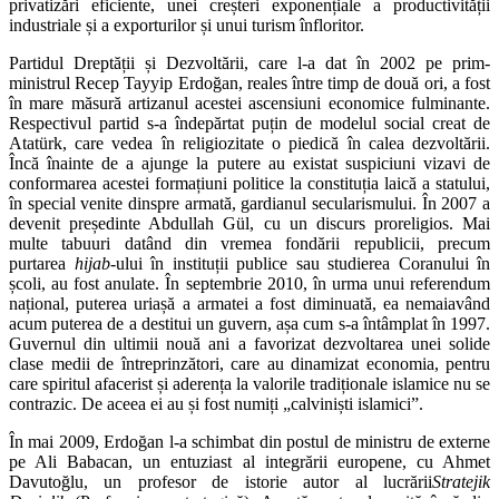
privatizări eficiente, unei creșteri exponențiale a productivității
industriale și a exporturilor și unui turism înfloritor.
Partidul Dreptății și Dezvoltării, care l-a dat în 2002 pe prim-
ministrul Recep Tayyip Erdoğan, reales între timp de două ori, a fost
în mare măsură artizanul acestei ascensiuni economice fulminante.
Respectivul partid s-a îndepărtat puțin de modelul social creat de
Atatürk, care vedea în religiozitate o piedică în calea dezvoltării.
Încă înainte de a ajunge la putere au existat suspiciuni vizavi de
conformarea acestei formațiuni politice la constituția laică a statului,
în special venite dinspre armată, gardianul secularismului. În 2007 a
devenit președinte Abdullah Gül, cu un discurs proreligios. Mai
multe tabuuri datând din vremea fondării republicii, precum
purtarea
hijab
-ului în instituții publice sau studierea Coranului în
școli, au fost anulate. În septembrie 2010, în urma unui referendum
național, puterea uriașă a armatei a fost diminuată, ea nemaiavând
acum puterea de a destitui un guvern, așa cum s-a întâmplat în 1997.
Guvernul din ultimii nouă ani a favorizat dezvoltarea unei solide
clase medii de întreprinzători, care au dinamizat economia, pentru
care spiritul afacerist și aderența la valorile tradiționale islamice nu se
contrazic. De aceea ei au și fost numiți „calviniști islamici”.
În mai 2009, Erdoğan l-a schimbat din postul de ministru de externe
pe Ali Babacan, un entuziast al integrării europene, cu Ahmet
Davutoğlu, un profesor de istorie autor al lucrării
Stratejik