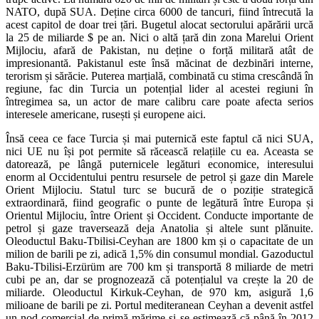
NATO, după SUA. Deține circa 6000 de tancuri, fiind întrecută la
acest capitol de doar trei țări. Bugetul alocat sectorului apărării urcă
la 25 de miliarde $ pe an. Nici o altă țară din zona Marelui Orient
Mijlociu, afară de Pakistan, nu deține o forță militară atât de
impresionantă. Pakistanul este însă măcinat de dezbinări interne,
terorism și sărăcie. Puterea marțială, combinată cu stima crescândă în
regiune, fac din Turcia un potențial lider al acestei regiuni în
întregimea sa, un actor de mare calibru care poate afecta serios
interesele americane, rusești și europene aici.
Însă ceea ce face Turcia și mai puternică este faptul că nici SUA,
nici UE nu își pot permite să răcească relațiile cu ea. Aceasta se
datorează, pe lângă puternicele legături economice, interesului
enorm al Occidentului pentru resursele de petrol și gaze din Marele
Orient Mijlociu. Statul turc se bucură de o poziție strategică
extraordinară, fiind geografic o punte de legătură între Europa și
Orientul Mijlociu, între Orient și Occident. Conducte importante de
petrol și gaze traversează deja Anatolia și altele sunt plănuite.
Oleoductul Baku-Tbilisi-Ceyhan are 1800 km și o capacitate de un
milion de barili pe zi, adică 1,5% din consumul mondial. Gazoductul
Baku-Tbilisi-Erzürüm are 700 km și transportă 8 miliarde de metri
cubi pe an, dar se prognozează că potențialul va crește la 20 de
miliarde. Oleoductul Kirkuk-Ceyhan, de 970 km, asigură 1,6
milioane de barili pe zi. Portul mediteranean Ceyhan a devenit astfel
un nod comercial de primă mărime și se estimează că până în 2012