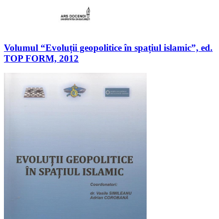
Volumul “Evoluții geopolitice în spațiul islamic”, ed.
TOP FORM, 2012