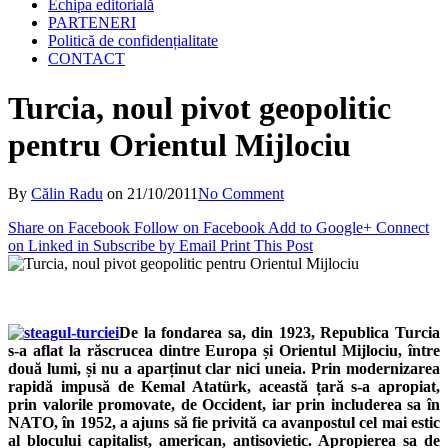
Echipa editorială
PARTENERI
Politică de confidențialitate
CONTACT
Turcia, noul pivot geopolitic
pentru Orientul Mijlociu
By
Călin Radu
on
21/10/2011
No Comment
Share on Facebook
Follow on Facebook
Add to Google+
Connect
on Linked in
Subscribe by Email
Print This Post
De la fondarea sa, din 1923, Republica Turcia
s-a aflat la răscrucea dintre Europa și Orientul Mijlociu, între
două lumi, și nu a aparținut clar nici uneia. Prin modernizarea
rapidă impusă de Kemal Atatürk, această țară s-a apropiat,
prin valorile promovate, de Occident, iar prin includerea sa în
NATO, în 1952, a ajuns să fie privită ca avanpostul cel mai estic
al blocului capitalist, american, antisovietic. Apropierea sa de