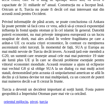
3
capacitate de 31 miliarde m
anual. Construcția nu a început însă.
Oricum ar fi, Turcia nu poate fi decât cel mai interesant stat din
această zonă pentru Occident.
Privind informațiile de până acum, se poate concluziona că Ankara
își poate permite să facă ceea ce vrea, adică să-și crească exponențial
influența în fostul spațiu otoman și în cel islamic în general. Datorită
puterii economiei, nu mai privește integrarea europeană ca un lucru
neapărat de dorit, mai ales având în vedere fragilitatea pe care a
arătat-o UE cu ocazia crizei economice, în contrast cu menținerea
ascensiunii celei turcești. În momentul de față, SUA și Europa au
mai multă nevoie de Turcia decât invers. Această țară este membră a
G20, un summit care reunește anual cele mai mai puternice 19 state
ale lumii plus UE și în care se discută probleme esențiale pentru
viitorul economiei mondiale. Această reuniune a ajuns să eclipseze
mai vechiul G8 și să oblige SUA la un dialog cu mai mulți actori
statali, demonstrând prin aceasta că unipolarismul american se află în
declin și că lumea devine tot mai multipolară, cu un concert de puteri
mai numeros decât s-ar fi crezut în frunte.
Turcia a devenit un decident important al sorții lumii. Fosta putere
geopolitică a Imperiului Otoman pare mai vie ca oricând.
orientul mijlociu
,
pivot
,
turcia