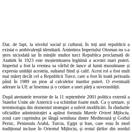
Dar, de fapt, la nivelul social și cultural, în toți anii republicii a
existat o ambivalență identitară. Amintirea Imperiului Otoman nu s-a
șters niciodată iar în mințile multor turci Republica proclamată de
Atatürk în 1923 este moștenitoarea legitimă a acestei mari puteri.
Imperiul a fost la vremea sa vârful de lance al lumii musulmane și
expresia unității acesteia, sultanul fiind și calif. Acest rol a fost mult
mai măreț decât cel a Republicii Turce, care a fost în toată perioada
până în 1989 un pion al calculelor marilor puteri. O eventuală
aderare la UE ar însemna și o cedare a unei părți a suveranității.
După atentatele teroriste de la 11 septembrie 2001 politica externă a
Statelor Unite ale Americii s-a schimbat foarte mult. Ca o urmare, și
terminologia din domeniul strategiei a suferit modificări. În rândurile
oficialilor administrației a apărut formula
Marele Orient Mijlociu
,
zonă care cuprindea pe lângă semiluna dintre Mediterană și Golful
Persic, Peninsula Arabă, Turcia, Egipt și Iran, care erau în mod
tradițional incluse în Orientul Mijlociu, și restul țărilor din nordul