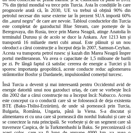
7% din țițeiul mondial va trece prin Turcia. Asta în condițiile în care
prognozele arată că, în 2030, UE va trebui să obțină 90% din
petrolul necesar din surse externe iar în prezent SUA importă 60%
din „aurul negru” de care are nevoie. Tabloul conductelor din Turcia
este completat de gazoductul Blue Stream, care pornește de la
Beregovaya, din Rusia, trece prin Marea Neagră, atinge Anatolia în
terminalul Durusu și de acolo se duce la Ankara. Are 1213 km și
transportă 16 miliarde metri cubi anual. Este plănuit și un nou
oleoduct a cărui construcție a început deja în 2007, Samsun-Ceyhan.
Acesta va transporta petrol rusesc și kazah din Marea Neagră înspre
portul mediteranean. Va avea o capacitate de 1,5 milioane de barili
pe zi. Pe lângă faptul că satisfac cererea de energie a Turciei și îi
sporesc importanța geopolitică, aceste conducte reduc aglomerarea
strâmtorilor Bosfor și Dardanele, impulsionând comerțul turcesc.
Însă Turcia a devenit și mai interesantă pentru Occidentul avid de
energie datorită unui nou gazoduct uriaș, de care se vorbește încă
din 2002 dar a cărui construcție nu a început încă: Nabucco. Acesta
este conceput ca o conductă care să se folosească de deja existenta
BTE (Baku-Tbilisi-Erzürüm), de unde să pornească prin Turcia,
Bulgaria, România, Ungaria, până la Viena. S-a discutat și
alimentarea ei cu una care să pornească din nordul Irakului și care să
se conecteze la ruta principală. Se vorbește și de un segment care să
traverseze Caspica, de la Turkmenbashi la Baku. Se preconizează că
acest colos, care va fi lung de aproape 4000 km, va avea o