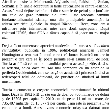
Africii cu ieșire la Mediterană, Afghanistanul, Pakistanul, Sudan,
Somalia și în unele accepțiuni și țările caucaziene și central-asiatice.
Această zonă deține trei sferturi din resursele de petrol și o jumătate
din cele de gaze naturale ale lumii. Este totodată căminul
fundamentalismului islamic, una din principalele amenințări la
adresa securității globale. În timpul Războiului Rece, zona era o
înfruntare prin intermediari între cele două superputeri. După
colapsul URSS, doar SUA a rămas capabilă să joace un rol major
aici.
Deși a făcut numeroase aprecieri neadevărate în cartea sa
Ciocnirea
civilizațiilor
, publicată în 1996, politologul american Samuel
Huntington a remarcat în mod corect că lumea islamică nu are în
prezent o țară care să își poată permite să-și asume rolul de lider.
Turcia ar fi însă cel mai bun candidat pentru această poziție, dacă s-
ar redefini, adică dacă nu s-ar mai comporta ca un actor de la
periferia Occidentului, care se roagă de acesta să-l primească, ci și-ar
redescoperi rolul de odinioară, de purtător de stindard al lumii
musulmane.
Turcia a cunoscut o creștere economică impresionantă în ultimul
timp. Dacă în 1982 PIB-ul său era de doar 63,705 miliarde de dolari
și de 1370$ per capita, în 2010 era de peste 11 ori mai mare, de
735,487 miliarde, cu 13.577 $ per capita. Țara este în prezent a 17-a
economie a lumii. Acest avans economic uriaș s-a datorat unor