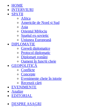
HOME
INTERVIURI
SPAȚII
Africa
Americile de Nord și Sud
Asia
Orientul Mijlociu
Spațiul ex-sovietic
Uniunea Europeană
DIPLOMAȚIE
Greșeli diplomatice
Protocol diplomatic
Diplomați români
Oameni în funcții cheie
GEOPOLITICĂ
Conflicte
Concepte
Evenimente cheie în istorie
Recenzii cărți
EVENIMENTE
Analize
EDITORIAL
DESPRE ASAGRI