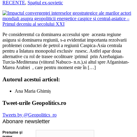
RECENTE
,
Spațiul ex-sovietic
Pe considerentul ca dominarea accesului spre aceasta regiune
asigura si dominarea regiunii, s-a evidentiat importanta rezolvarii
problemei conductei de petrol a regiunii Caspica-Asia centrala
pentru a înlatura monopolul exclusiv rusesc. Astfel apar doua
alternative cu rol de trasee ocolitoare :primul prin Azerbaigian-
Turcia-Mediterana (viitorul Nabuco- n.n.),si altul spre Afganistan-
Marea Arabiei , care pentru moment este în […]
Autorul acestui articol:
Ana Maria Ghimiș
Tweet-urile Geopolitics.ro
Tweets by @Geopolitics_ro
Abonare newsletter
Prenume şi
nume
: