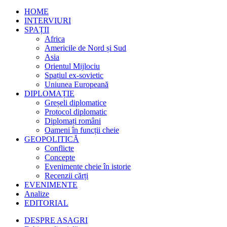
HOME
INTERVIURI
SPAȚII
Africa
Americile de Nord și Sud
Asia
Orientul Mijlociu
Spațiul ex-sovietic
Uniunea Europeană
DIPLOMAȚIE
Greșeli diplomatice
Protocol diplomatic
Diplomați români
Oameni în funcții cheie
GEOPOLITICĂ
Conflicte
Concepte
Evenimente cheie în istorie
Recenzii cărți
EVENIMENTE
Analize
EDITORIAL
DESPRE ASAGRI