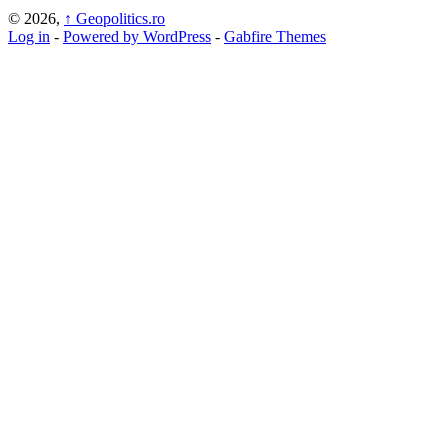
© 2026,
↑
Geopolitics.ro
Log in
-
Powered by WordPress
-
Gabfire Themes