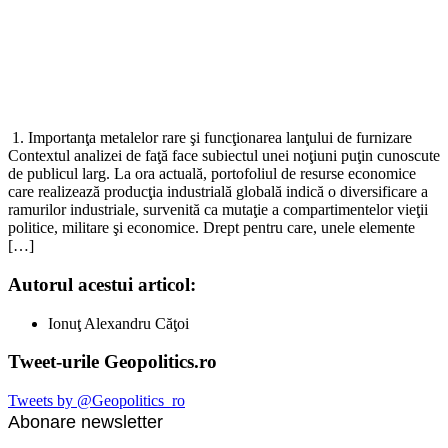
1. Importanţa metalelor rare şi funcţionarea lanţului de furnizare
Contextul analizei de faţă face subiectul unei noţiuni puţin cunoscute
de publicul larg. La ora actuală, portofoliul de resurse economice
care realizează producţia industrială globală indică o diversificare a
ramurilor industriale, survenită ca mutaţie a compartimentelor vieţii
politice, militare şi economice. Drept pentru care, unele elemente
[…]
Autorul acestui articol:
Ionuţ Alexandru Căţoi
Tweet-urile Geopolitics.ro
Tweets by @Geopolitics_ro
Abonare newsletter