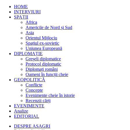
HOME
INTERVIURI
SPAȚII
Africa
Americile de Nord și Sud
Asia
Orientul Mijlociu
Spațiul ex-sovietic
Uniunea Europeană
DIPLOMAȚIE
Greșeli diplomatice
Protocol diplomatic
Diplomați români
Oameni în funcții cheie
GEOPOLITICĂ
Conflicte
Concepte
Evenimente cheie în istorie
Recenzii cărți
EVENIMENTE
Analize
EDITORIAL
DESPRE ASAGRI