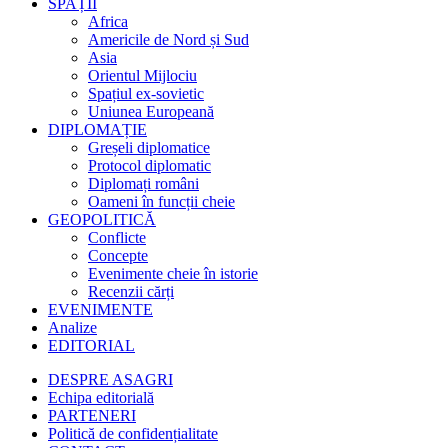
SPAȚII
Africa
Americile de Nord și Sud
Asia
Orientul Mijlociu
Spațiul ex-sovietic
Uniunea Europeană
DIPLOMAȚIE
Greșeli diplomatice
Protocol diplomatic
Diplomați români
Oameni în funcții cheie
GEOPOLITICĂ
Conflicte
Concepte
Evenimente cheie în istorie
Recenzii cărți
EVENIMENTE
Analize
EDITORIAL
DESPRE ASAGRI
Echipa editorială
PARTENERI
Politică de confidențialitate