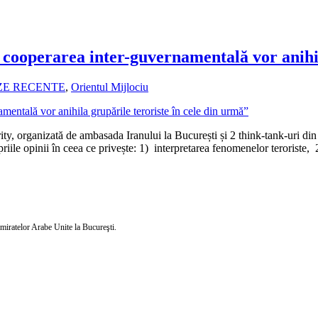
 cooperarea inter-guvernamentală vor anihil
ZE RECENTE
,
Orientul Mijlociu
ity, organizată de ambasada Iranului la București și 2 think-tank-uri d
opriile opinii în ceea ce privește: 1) interpretarea fenomenelor teroriste
 Emiratelor Arabe Unite la Bucureşti.