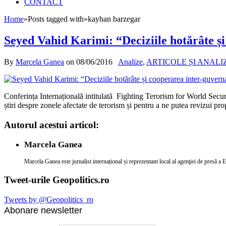
CONTACT
Home
»
Posts tagged with
»
kayhan barzegar
Seyed Vahid Karimi: “Deciziile hotărâte și
By
Marcela Ganea
on
08/06/2016
Analize
,
ARTICOLE ȘI ANALI
Conferința Internațională intitulată Fighting Terorism for World Secur
știri despre zonele afectate de terorism și pentru a ne putea revizui pr
Autorul acestui articol:
Marcela Ganea
Marcela Ganea este jurnalist internațional și reprezentant local al agenţiei de presă a
Tweet-urile Geopolitics.ro
Tweets by @Geopolitics_ro
Abonare newsletter