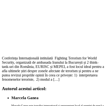
Conferința Internațională intitulată Fighting Terorism for World
Security, organizată de ambasada Iranului la București și 2 think-
tank-uri din România, EURISC și MEPEI, a fost locul ideal pentru a
afla ultimele știri despre zonele afectate de terorism și pentru a ne
putea revizui propriile opinii în ceea ce privește: 1) interpretarea
fenomenelor teroriste, 2) modul a […]
Autorul acestui articol:
Marcela Ganea
Marcela Ganea este jurnalist internațional și reprezentant local al agenţiei de presă a