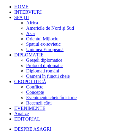
HOME
INTERVIURI
SPAȚII
Africa
Americile de Nord și Sud
Asia
Orientul Mijlociu
Spațiul ex-sovietic
Uniunea Europeană
DIPLOMAȚIE
Greșeli diplomatice
Protocol diplomatic
Diplomați români
Oameni în funcții cheie
GEOPOLITICĂ
Conflicte
Concepte
Evenimente cheie în istorie
Recenzii cărți
EVENIMENTE
Analize
EDITORIAL
DESPRE ASAGRI