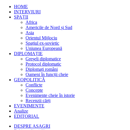
HOME
INTERVIURI
SPAȚII
Africa
Americile de Nord și Sud
Asia
Orientul Mijlociu
Spațiul ex-sovietic
Uniunea Europeană
DIPLOMAȚIE
Greșeli diplomatice
Protocol diplomatic
Diplomați români
Oameni în funcții cheie
GEOPOLITICĂ
Conflicte
Concepte
Evenimente cheie în istorie
Recenzii cărți
EVENIMENTE
Analize
EDITORIAL
DESPRE ASAGRI