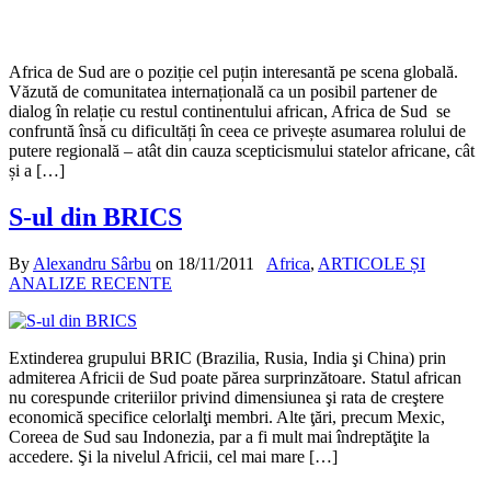
Africa de Sud are o poziție cel puțin interesantă pe scena globală.
Văzută de comunitatea internațională ca un posibil partener de
dialog în relație cu restul continentului african, Africa de Sud se
confruntă însă cu dificultăți în ceea ce privește asumarea rolului de
putere regională – atât din cauza scepticismului statelor africane, cât
și a […]
S-ul din BRICS
By
Alexandru Sârbu
on
18/11/2011
Africa
,
ARTICOLE ȘI
ANALIZE RECENTE
Extinderea grupului BRIC (Brazilia, Rusia, India şi China) prin
admiterea Africii de Sud poate părea surprinzătoare. Statul african
nu corespunde criteriilor privind dimensiunea şi rata de creştere
economică specifice celorlalţi membri. Alte ţări, precum Mexic,
Coreea de Sud sau Indonezia, par a fi mult mai îndreptăţite la
accedere. Şi la nivelul Africii, cel mai mare […]