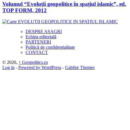
Volumul “Evoluții geopolitice în spațiul islamic”, ed.
TOP FORM, 2012
DESPRE ASAGRI
Echipa editorială
PARTENERI
Politică de confidențialitate
CONTACT
© 2026,
↑
Geopolitics.ro
Log in
-
Powered by WordPress
-
Gabfire Themes