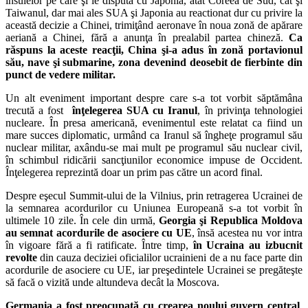
insulelor pe care şi le dispută cu Japonia, atât Coreea de Sud, cât şi
Taiwanul, dar mai ales SUA şi Japonia au reactionat dur cu privire la
această decizie a Chinei, trimiţând aeronave în noua zonă de apărare
aeriană a Chinei, fără a anunţa în prealabil partea chineză.
Ca
răspuns la aceste reacţii, China şi-a adus în zonă portavionul
său, nave şi submarine, zona devenind deosebit de fierbinte din
punct de vedere militar.
Un alt eveniment important despre care s-a tot vorbit săptămâna
trecută a fost
înţelegerea SUA cu Iranul
, în privinţa tehnologiei
nucleare. În presa americană, evenimentul este relatat ca fiind un
mare succes diplomatic, urmând ca Iranul să îngheţe programul său
nuclear militar, axându-se mai mult pe programul său nuclear civil,
în schimbul ridicării sancţiunilor economice impuse de Occident.
Înţelegerea reprezintă doar un prim pas către un acord final.
Despre eşecul Summit-ului de la Vilnius, prin retragerea Ucrainei de
la semnarea acordurilor cu Uniunea Europeană s-a tot vorbit în
ultimele 10 zile. În cele din urmă,
Georgia şi Republica Moldova
au semnat acordurile de asociere cu UE
, însă acestea nu vor intra
în vigoare fără a fi ratificate. Între timp,
în Ucraina au izbucnit
revolte
din cauza deciziei oficialilor ucrainieni de a nu face parte din
acordurile de asociere cu UE, iar preşedintele Ucrainei se pregăteşte
să facă o vizită unde altundeva decât la Moscova.
Germania a fost preocupată cu crearea noului guvern central
,