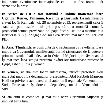
importante evenimente internaţionale ce nu au fost foarte mult
dezbătute în presă.
În Africa de Est a fost stabilită o uniune monetară între
Uganda, Kenya, Tanzania, Rwanda şi Burundi.
La întâlnirea ce
a avut loc în Kampala, joi, 28 noiembrie 2013, reprezentanţii celor 5
state au pus bazele unui prim pas către o monedă comună,
protocolul semnat prevăzând obligaţia fiecărui stat de a menţine rata
inflaţiei la 8 % şi obligaţia de nu avea datorii mai mari de 50% din
PIB.
În Asia, Thailanda
se confruntă de o săptămână cu revolte serioase
împotriva Guvernului, manifestanţii dorind răsturnarea de la putere a
prim-ministrului thailandez, iar în Orientul Mijlociu, primăvara arabă
îşi mai face încă simţită prezenţa, având loc numeroase proteste în
Egipt, Liban, Libia şi Yemen.
În Yemen
, situaţia este foarte interesantă, întrucât protestele s-au
îndreptat împotriva declaraţiilor preşedintelui Abd Rabboh Mansour
Hadi cu privire la acordarea unei autonomii regionale Yemenului de
Sud . Protestatarii îşi doresc independenţa totală a Yemenului de
Sud.
Şi iată cum se complică şi mai mult harta Orientului Mijlociu şi
implicit harta lumii.