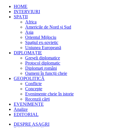
HOME
INTERVIURI
SPAȚII
Africa
Americile de Nord și Sud
Asia
Orientul Mijlociu
Spațiul ex-sovietic
Uniunea Europeană
DIPLOMAȚIE
Greșeli diplomatice
Protocol diplomatic
Diplomați români
Oameni în funcții cheie
GEOPOLITICĂ
Conflicte
Concepte
Evenimente cheie în istorie
Recenzii cărți
EVENIMENTE
Analize
EDITORIAL
DESPRE ASAGRI