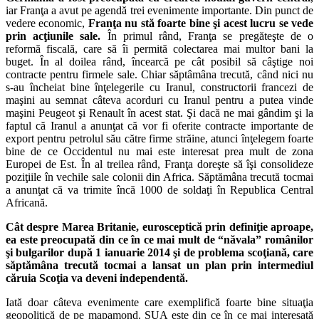
iar Franţa a avut pe agendă trei evenimente importante. Din punct de
vedere economic,
Franţa nu stă foarte bine şi acest lucru se vede
prin acţiunile sale.
În primul rând, Franţa se pregăteşte de o
reformă fiscală, care să îi permită colectarea mai multor bani la
buget. În al doilea rând, încearcă pe cât posibil să câştige noi
contracte pentru firmele sale. Chiar săptâmâna trecută, când nici nu
s-au încheiat bine înţelegerile cu Iranul, constructorii francezi de
maşini au semnat câteva acorduri cu Iranul pentru a putea vinde
maşini Peugeot şi Renault în acest stat. Şi dacă ne mai gândim şi la
faptul că Iranul a anunţat că vor fi oferite contracte importante de
export pentru petrolul său către firme străine, atunci înţelegem foarte
bine de ce Occidentul nu mai este interesat prea mult de zona
Europei de Est. În al treilea rând, Franţa doreşte să îşi consolideze
poziţiile în vechile sale colonii din Africa. Săptămâna trecută tocmai
a anunţat că va trimite încă 1000 de soldaţi în Republica Central
Africană.
Cât despre Marea Britanie, eurosceptică prin definiţie aproape,
ea este preocupată din ce în ce mai mult de “năvala” românilor
şi bulgarilor după 1 ianuarie 2014 şi de problema scoţiană, care
săptămâna trecută tocmai a lansat un plan prin intermediul
căruia Scoţia va deveni independentă.
Iată doar câteva evenimente care exemplifică foarte bine situaţia
geopolitică de pe mapamond. SUA este din ce în ce mai interesată