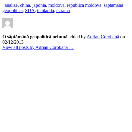
analize
,
china
,
japonia
,
moldova
,
republica moldova
,
saptamana
geopolitica
,
SUA
,
thailanda
,
ucraina
O săptămână geopolitică nebună
added by
Adrian Corobană
on
02/12/2013
View all posts by Adrian Corobană →