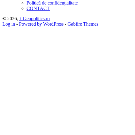
Politică de confidențialitate
CONTACT
© 2026,
↑
Geopolitics.ro
Log in
-
Powered by WordPress
-
Gabfire Themes