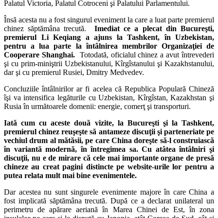
Palatul Victoria, Palatul Cotroceni şi Palatului Parlamentului.
Însă acesta nu a fost singurul eveniment la care a luat parte premierul
chinez săptămâna trecută.
Imediat ce a plecat din Bucureşti,
premierul Li Keqiang a ajuns la Tashkent, în Uzbekistan,
pentru a lua parte la întâlnirea membrilor Organizaţiei de
Cooperare Shanghai.
Totodată, oficialul chinez a avut întrevederi
şi cu prim-miniştrii Uzbekistanului, Kîrgîstanului şi Kazakhstanului,
dar şi cu premierul Rusiei, Dmitry Medvedev.
Concluziile întâlnirilor ar fi acelea că Republica Populară Chineză
îşi va intensifica legăturile cu Uzbekistan, Kîrgîstan, Kazakhstan şi
Rusia în următoarele domenii: energie, comerţ şi transporturi.
Iată cum cu aceste două vizite, la Bucureşti şi la Tashkent,
premierul chinez reuşeşte să antameze discuţii şi parteneriate pe
vechiul drum al mătăsii, pe care China doreşte să-l construiască
în variantă modernă, în întregimea sa. Cu atâtea întâlniri şi
discuţii, nu e de mirare că cele mai importante organe de presă
chineze au creat pagini distincte pe website-urile lor pentru a
putea relata mult mai bine evenimentele.
Dar acestea nu sunt singurele evenimente majore în care China a
fost implicată săptămâna trecută. După ce a declarat unilateral un
perimetru de apărare aeriană în Marea Chinei de Est, în zona