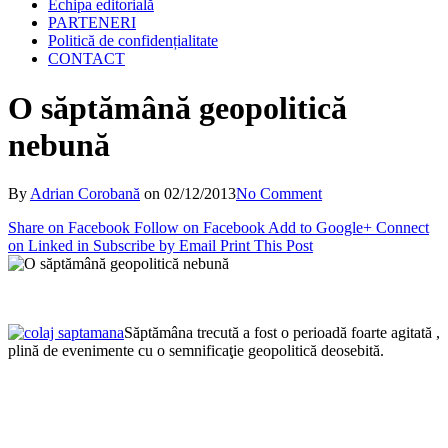
Echipa editorială
PARTENERI
Politică de confidențialitate
CONTACT
O săptămână geopolitică
nebună
By
Adrian Corobană
on
02/12/2013
No Comment
Share on Facebook
Follow on Facebook
Add to Google+
Connect
on Linked in
Subscribe by Email
Print This Post
Săptămâna trecută a fost o perioadă foarte agitată ,
plină de evenimente cu o semnificaţie geopolitică deosebită.