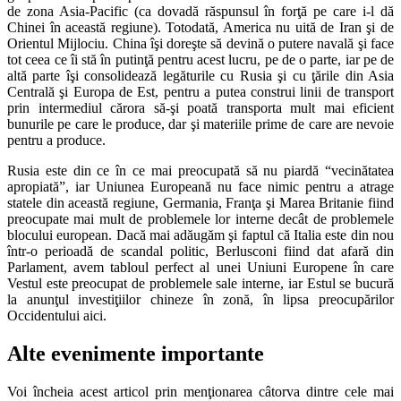
de zona Asia-Pacific (ca dovadă răspunsul în forţă pe care i-l dă
Chinei în această regiune). Totodată, America nu uită de Iran şi de
Orientul Mijlociu. China îşi doreşte să devină o putere navală şi face
tot ceea ce îi stă în putinţă pentru acest lucru, pe de o parte, iar pe de
altă parte îşi consolidează legăturile cu Rusia şi cu ţările din Asia
Centrală şi Europa de Est, pentru a putea construi linii de transport
prin intermediul cărora să-şi poată transporta mult mai eficient
bunurile pe care le produce, dar şi materiile prime de care are nevoie
pentru a produce.
Rusia este din ce în ce mai preocupată să nu piardă “vecinătatea
apropiată”, iar Uniunea Europeană nu face nimic pentru a atrage
statele din această regiune, Germania, Franţa şi Marea Britanie fiind
preocupate mai mult de problemele lor interne decât de problemele
blocului european. Dacă mai adăugăm şi faptul că Italia este din nou
într-o perioadă de scandal politic, Berlusconi fiind dat afară din
Parlament, avem tabloul perfect al unei Uniuni Europene în care
Vestul este preocupat de problemele sale interne, iar Estul se bucură
la anunţul investiţiilor chineze în zonă, în lipsa preocupărilor
Occidentului aici.
Alte evenimente importante
Voi încheia acest articol prin menţionarea câtorva dintre cele mai