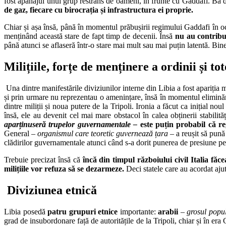
fost apanajul unui grup restrâns de oameni, în frunte cu Gaddafi. Ba
de gaz, fiecare cu birocrația și infrastructura ei proprie.
Chiar și așa însă, până în momentul prăbușirii regimului Gaddafi în oc
menținând această stare de fapt timp de decenii. Însă
nu au contribui
până atunci se aflaseră într-o stare mai mult sau mai puțin latentă. Bi
Milițiile, forțe de menținere a ordinii și to
Una dintre manifestările diviziunilor interne din Libia a fost apariți
și prin urmare nu reprezentau o amenințare, însă în momentul eliminări
dintre miliții și noua putere de la Tripoli. Ironia a făcut ca inițial no
însă, ele au devenit cel mai mare obstacol în calea obținerii stabilități
aparținuseră trupelor guvernamentale –
este puțin probabil că re
General
– organismul care teoretic guvernează țara –
a reușit să pună
clădirilor guvernamentale atunci când s-a dorit punerea de presiune p
Trebuie precizat însă că
încă din timpul războiului civil Italia făc
milițiile vor refuza să se dezarmeze.
Deci statele care au acordat ajut
Diviziunea etnică
Libia posedă
patru grupuri etnice
importante:
arabii
– grosul popul
grad de insubordonare față de autoritățile de la Tripoli, chiar și în era