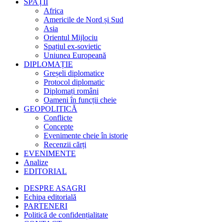
SPAȚII
Africa
Americile de Nord și Sud
Asia
Orientul Mijlociu
Spațiul ex-sovietic
Uniunea Europeană
DIPLOMAȚIE
Greșeli diplomatice
Protocol diplomatic
Diplomați români
Oameni în funcții cheie
GEOPOLITICĂ
Conflicte
Concepte
Evenimente cheie în istorie
Recenzii cărți
EVENIMENTE
Analize
EDITORIAL
DESPRE ASAGRI
Echipa editorială
PARTENERI
Politică de confidențialitate