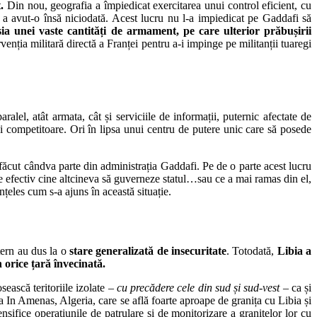
.
Din nou, geografia a împiedicat exercitarea unui control eficient, cu
u a avut-o însă niciodată. Acest lucru nu l-a impiedicat pe Gaddafi să
sia unei vaste cantități de armament, pe care ulterior prăbușirii
venția militară directă a Franței pentru a-i impinge pe militanții tuaregi
aralel, atât armata, cât și serviciile de informații, puternic afectate de
ni competitoare. Ori în lipsa unui centru de putere unic care să posede
făcut cândva parte din administrația Gaddafi. Pe de o parte acest lucru
e efectiv cine altcineva să guverneze statul…sau ce a mai ramas din el,
nțeles cum s-a ajuns în această situație.
ntern au dus la o
stare generalizată de insecuritate
. Totodată,
Libia a
 orice țară învecinată.
osească teritoriile izolate
– cu precădere cele din sud și sud-vest –
ca și
la In Amenas, Algeria, care se află foarte aproape de granița cu Libia și
sifice operațiunile de patrulare și de monitorizare a granițelor lor cu