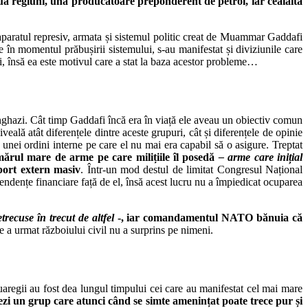
ouă regiuni, una producătoare preponderent de petrol, iar cealaltă
 aparatul represiv, armata și sistemul politic creat de Muammar Gaddafi
 în momentul prăbușirii sistemului, s-au manifestat și diviziunile care
ei, însă ea este motivul care a stat la baza acestor probleme…
enghazi. Cât timp Gaddafi încă era în viață ele aveau un obiectiv comun
 iveală atât diferențele dintre aceste grupuri, cât și diferențele de opinie
ea unei ordini interne pe care el nu mai era capabil să o asigure. Treptat
mărul mare de arme pe care milițiile îl posedă
– arme care inițial
uport extern masiv
. Într-un mod destul de limitat Congresul Național
pendențe financiare față de el, însă acest lucru nu a împiedicat ocuparea
recuse în trecut de altfel
-, iar comandamentul NATO bănuia că
ce a urmat războiului civil nu a surprins pe nimeni.
tuaregii au fost dea lungul timpului cei care au manifestat cel mai mare
lezi un grup care atunci când se simte amenințat poate trece pur și