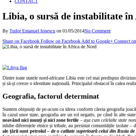
CONTACT
Libia, o sursă de instabilitate î
By
Tudor Emanuel Ionescu
on
01/05/2014
No Comment
Share on Facebook
Follow on Facebook
Add to Google+
Connect on
Dintre toate statele nord-africane Libia este cel mai predispus diviziunilo
și să-și creeze o identitate națională. Principalul obstacol în calea realiz
Geografia, factorul determinat
Suntem obișnuiți de pe-acum cu ideea conform căreia geografia joa
în cazul unor state, geografia are un rol negativ, pe când în alte state
neavând nici munți și nici zone fertile
– așa cum celelalte state no
inhibe diferențele etnice și tribale, au persistat comunitățile izolate
– d
ale țării sunt petrolul
– de o calitate superioară celui din Rusia d