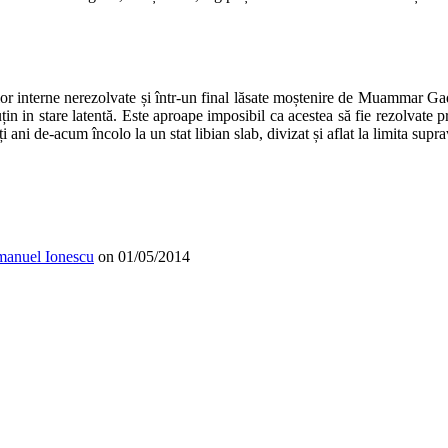
elor interne nerezolvate și într-un final lăsate moștenire de Muammar Gad
 puțin in stare latentă. Este aproape imposibil ca acestea să fie rezolva
ni de-acum încolo la un stat libian slab, divizat și aflat la limita suprav
manuel Ionescu
on
01/05/2014