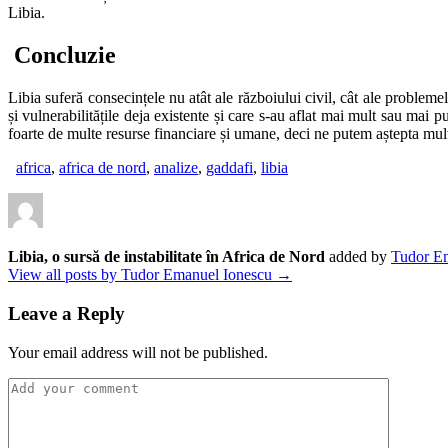
Libia.
Concluzie
Libia suferă consecințele nu atât ale războiului civil, cât ale problem
și vulnerabilitățile deja existente și care s-au aflat mai mult sau mai
foarte de multe resurse financiare și umane, deci ne putem aștepta mulți a
africa
,
africa de nord
,
analize
,
gaddafi
,
libia
Libia, o sursă de instabilitate în Africa de Nord
added by
Tudor E
View all posts by Tudor Emanuel Ionescu →
Leave a Reply
Your email address will not be published.