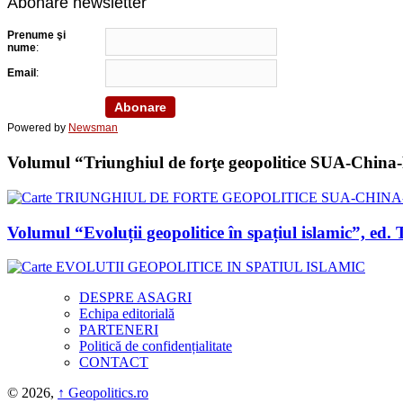
Abonare newsletter
Prenume şi
nume
:
Email
:
Powered by
Newsman
Volumul “Triunghiul de forţe geopolitice SUA-China-Ru
Volumul “Evoluții geopolitice în spațiul islamic”, 
DESPRE ASAGRI
Echipa editorială
PARTENERI
Politică de confidențialitate
CONTACT
© 2026,
↑
Geopolitics.ro