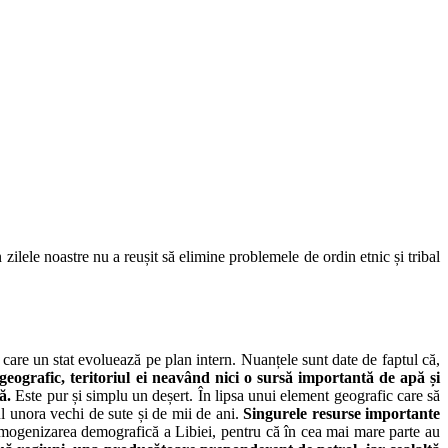
în zilele noastre nu a reușit să elimine problemele de ordin etnic și tribal
care un stat evoluează pe plan intern. Nuanțele sunt date de faptul că,
 geografic, teritoriul ei neavând nici o sursă importantă de apă și
ă.
Este pur și simplu un deșert. În lipsa unui element geografic care să
ul unora vechi de sute și de mii de ani.
Singurele resurse importante
 omogenizarea demografică a Libiei, pentru că în cea mai mare parte au