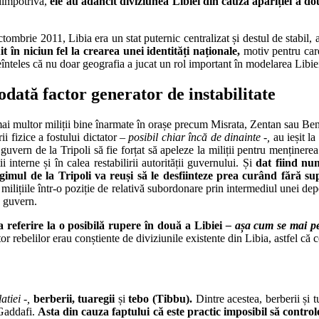
 dimpotrivă,
ele au adâncit diviziunea Libiei din cauza apariției a d
tombrie 2011, Libia era un stat puternic centralizat și destul de stabil,
t în niciun fel la crearea unei identități naționale,
motiv pentru care
neînteles că nu doar geografia a jucat un rol important în modelarea Libi
todată factor generator de instabilitate
a mai multor miliții bine înarmate în orașe precum Misrata, Zentan sau B
i fizice a fostului dictator
– posibil chiar încă de dinainte -,
au ieșit la
ul guvern de la Tripoli să fie forțat să apeleze la miliții pentru menținer
i interne și în calea restabilirii autorității guvernului. Și
dat fiind nu
gimul de la Tripoli va reuși să le desfiinteze prea curând fără s
 milițiile într-o poziție de relativă subordonare prin intermediul unei de
e guvern.
ea referire la o posibilă rupere în două a Libiei
– așa cum se mai pet
or rebelilor erau conștiente de diviziunile existente din Libia, astfel că 
atiei -,
berberii,
tuaregii
și
tebo (Tibbu).
Dintre acestea, berberii și 
 Gaddafi.
Asta din cauza faptului că este practic imposibil să contro