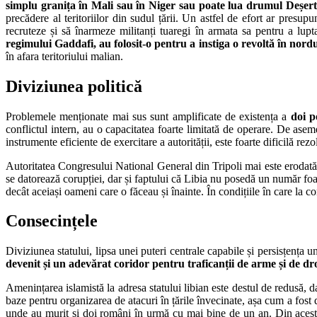
simplu granița în Mali sau în Niger sau poate lua drumul Deșertul
precădere al teritoriilor din sudul țării. Un astfel de efort ar pres
recruteze și să înarmeze militanți tuaregi în armata sa pentru a lup
regimului Gaddafi, au folosit-o pentru a instiga o revoltă în nord
în afara teritoriului malian.
Diviziunea politică
Problemele menționate mai sus sunt amplificate de existența a
doi p
conflictul intern, au o capacitatea foarte limitată de operare. De ase
instrumente eficiente de exercitare a autorității, este foarte dificilă re
Autoritatea Congresului National General din Tripoli mai este erodată 
se datorează corupției, dar și faptului că Libia nu posedă un număr fo
decât aceiași oameni care o făceau și înainte. În condițiile în care la c
Consecințele
Diviziunea statului, lipsa unei puteri centrale capabile și persisțența 
devenit și un adevărat coridor pentru traficanții de arme și de dro
Amenințarea islamistă la adresa statului libian este destul de redusă, dato
baze pentru organizarea de atacuri în țările învecinate, așa cum a fost 
unde au murit și doi români în urmă cu mai bine de un an. Din acest mo