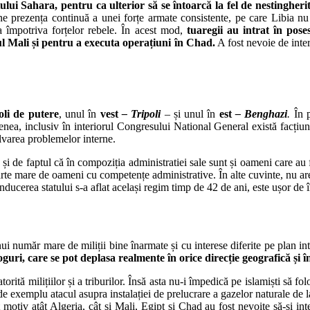
ui Sahara, pentru ca ulterior să se întoarcă la fel de nestingherit
upune prezența continuă a unei forțe armate consistente, pe care Libia n
ta împotriva forțelor rebele. În acest mod,
tuaregii au intrat în pose
ul Mali și pentru a executa operațiuni în Chad.
A fost nevoie de inter
oli de putere
, unul în
vest
– Tripoli
–
și unul în
est
– Benghazi
.
În p
menea, inclusiv în interiorul Congresului National General există facțiu
zolvarea problemelor interne.
și de faptul că în compoziția administratiei sale sunt și oameni care au 
arte mare de oameni cu competențe administrative. În alte cuvinte, nu ar
onducerea statului s-a aflat același regim timp de 42 de ani, este ușor de î
unui număr mare de miliții bine înarmate și cu interese diferite pe plan i
guri, care se pot deplasa realmente în orice direcție geografică și în
rită milițiilor și a triburilor. Însă asta nu-i împedică pe islamiști să fol
de exemplu atacul asupra instalației de prelucrare a gazelor naturale de 
tiv atât Algeria, cât și Mali, Egipt și Chad au fost nevoite să-și inten