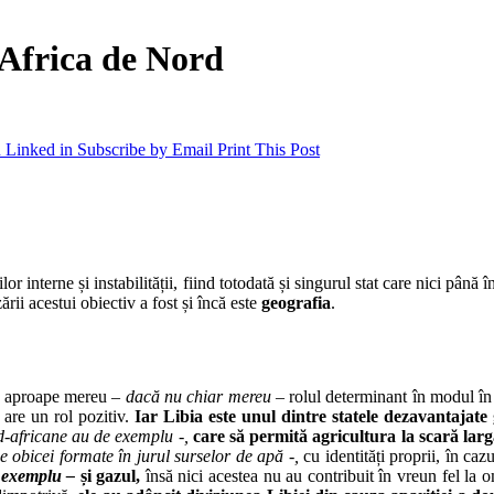
n Africa de Nord
 Linked in
Subscribe by Email
Print This Post
r interne și instabilității, fiind totodată și singurul stat care nici până 
ării acestui obiectiv a fost și încă este
geografia
.
că aproape mereu
– dacă nu chiar mereu –
rolul determinant în modul în 
 are un rol pozitiv.
Iar Libia este unul dintre statele dezavantajate
rd-africane au de exemplu -,
care să permită agricultura la scară larg
e obicei formate în jurul surselor de apă -,
cu identități proprii, în caz
e exemplu –
și gazul,
însă nici acestea nu au contribuit în vreun fel la