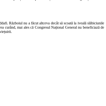
dafi. Războiul nu a făcut altceva decât să scoată la iveală slăbiciunile
te prea curând, mai ales că Congresul Național General nu beneficiază de
iețuirii.