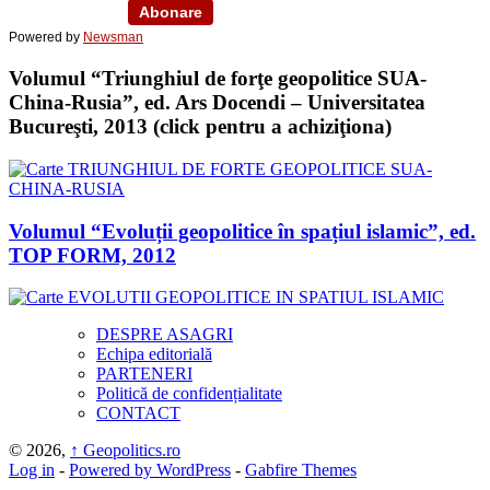
Powered by
Newsman
Volumul “Triunghiul de forţe geopolitice SUA-
China-Rusia”, ed. Ars Docendi – Universitatea
Bucureşti, 2013 (click pentru a achiziţiona)
Volumul “Evoluții geopolitice în spațiul islamic”, ed.
TOP FORM, 2012
DESPRE ASAGRI
Echipa editorială
PARTENERI
Politică de confidențialitate
CONTACT
© 2026,
↑
Geopolitics.ro
Log in
-
Powered by WordPress
-
Gabfire Themes