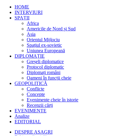
HOME
INTERVIURI
SPAȚII
Africa
Americile de Nord și Sud
Asia
Orientul Mijlociu
Spațiul ex-sovietic
Uniunea Europeană
DIPLOMAȚIE
Greșeli diplomatice
Protocol diplomatic
Diplomați români
Oameni în funcții cheie
GEOPOLITICĂ
Conflicte
Concepte
Evenimente cheie în istorie
Recenzii cărți
EVENIMENTE
Analize
EDITORIAL
DESPRE ASAGRI