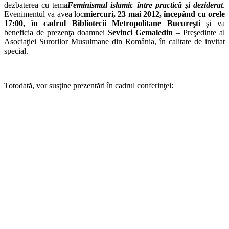
dezbaterea cu tema
Feminismul islamic între practică şi deziderat
.
Evenimentul va avea loc
miercuri, 23 mai 2012, începând cu orele
17:00, în cadrul Bibliotecii Metropolitane Bucureşti
şi va
beneficia de prezenţa doamnei
Sevinci Gemaledin
– Preşedinte al
Asociaţiei Surorilor Musulmane din România, în calitate de invitat
special.
Totodată, vor susţine prezentări în cadrul conferinţei: