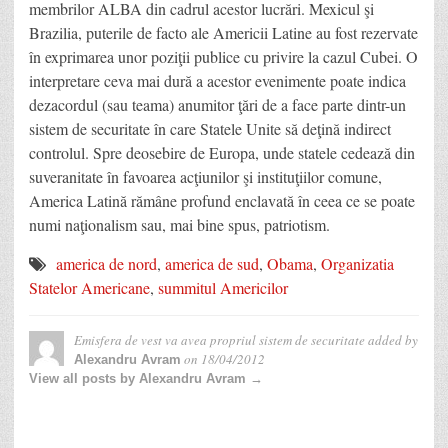
membrilor ALBA din cadrul acestor lucrări. Mexicul şi
Brazilia, puterile de facto ale Americii Latine au fost rezervate
în exprimarea unor poziţii publice cu privire la cazul Cubei. O
interpretare ceva mai dură a acestor evenimente poate indica
dezacordul (sau teama) anumitor ţări de a face parte dintr-un
sistem de securitate în care Statele Unite să deţină indirect
controlul. Spre deosebire de Europa, unde statele cedează din
suveranitate în favoarea acţiunilor şi instituţiilor comune,
America Latină rămâne profund enclavată în ceea ce se poate
numi naţionalism sau, mai bine spus, patriotism.
america de nord
,
america de sud
,
Obama
,
Organizatia
Statelor Americane
,
summitul Americilor
Emisfera de vest va avea propriul sistem de securitate
added by
on
18/04/2012
Alexandru Avram
View all posts by Alexandru Avram →