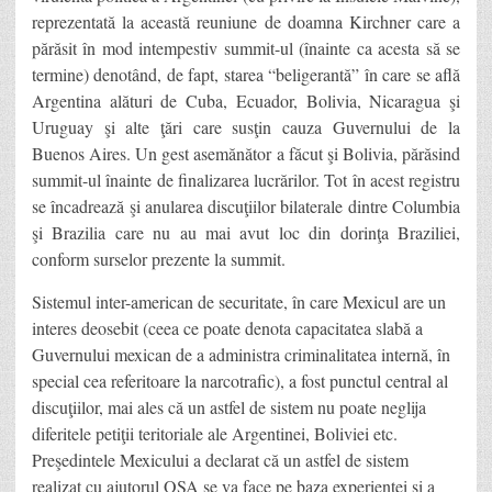
reprezentată la această reuniune de doamna Kirchner care a
părăsit în mod intempestiv summit-ul (înainte ca acesta să se
termine) denotând, de fapt, starea “beligerantă” în care se află
Argentina alături de Cuba, Ecuador, Bolivia, Nicaragua şi
Uruguay şi alte ţări care susţin cauza Guvernului de la
Buenos Aires. Un gest asemănător a făcut şi Bolivia, părăsind
summit-ul înainte de finalizarea lucrărilor. Tot în acest registru
se încadrează şi anularea discuţiilor bilaterale dintre Columbia
şi Brazilia care nu au mai avut loc din dorinţa Braziliei,
conform surselor prezente la summit.
Sistemul inter-american de securitate, în care Mexicul are un
interes deosebit (ceea ce poate denota capacitatea slabă a
Guvernului mexican de a administra criminalitatea internă, în
special cea referitoare la narcotrafic), a fost punctul central al
discuţiilor, mai ales că un astfel de sistem nu poate neglija
diferitele petiţii teritoriale ale Argentinei, Boliviei etc.
Preşedintele Mexicului a declarat că un astfel de sistem
realizat cu ajutorul OSA se va face pe baza experienţei şi a