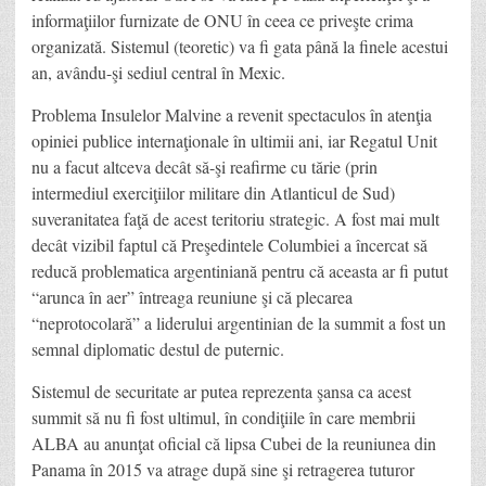
informaţiilor furnizate de ONU în ceea ce priveşte crima
organizată. Sistemul (teoretic) va fi gata până la finele acestui
an, avându-şi sediul central în Mexic.
Problema Insulelor Malvine a revenit spectaculos în atenţia
opiniei publice internaţionale în ultimii ani, iar Regatul Unit
nu a facut altceva decât să-şi reafirme cu tărie (prin
intermediul exerciţiilor militare din Atlanticul de Sud)
suveranitatea faţă de acest teritoriu strategic. A fost mai mult
decât vizibil faptul că Preşedintele Columbiei a încercat să
reducă problematica argentiniană pentru că aceasta ar fi putut
“arunca în aer” întreaga reuniune şi că plecarea
“neprotocolară” a liderului argentinian de la summit a fost un
semnal diplomatic destul de puternic.
Sistemul de securitate ar putea reprezenta şansa ca acest
summit să nu fi fost ultimul, în condiţiile în care membrii
ALBA au anunţat oficial că lipsa Cubei de la reuniunea din
Panama în 2015 va atrage după sine şi retragerea tuturor