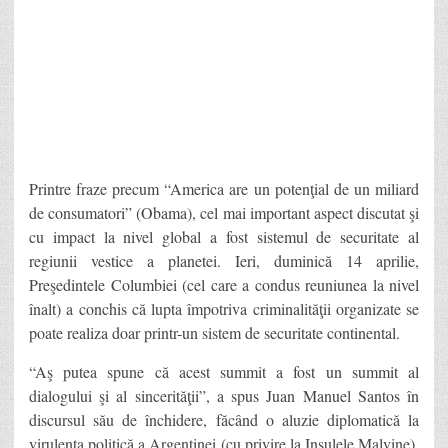
Printre fraze precum “America are un potenţial de un miliard
de consumatori” (Obama), cel mai important aspect discutat şi
cu impact la nivel global a fost sistemul de securitate al
regiunii vestice a planetei. Ieri, duminică 14 aprilie,
Preşedintele Columbiei (cel care a condus reuniunea la nivel
înalt) a conchis că lupta împotriva criminalităţii organizate se
poate realiza doar printr-un sistem de securitate continental.
“Aş putea spune că acest summit a fost un summit al
dialogului şi al sincerităţii”, a spus Juan Manuel Santos în
discursul său de închidere, făcând o aluzie diplomatică la
virulenta politică a Argentinei (cu privire la Insulele Malvine),