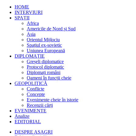
HOME
INTERVIURI
SPAȚII
Africa
Americile de Nord și Sud
Asia
Orientul Mijlociu
Spațiul ex-sovietic
Uniunea Europeană
DIPLOMAȚIE
Greșeli diplomatice
Protocol diplomatic
Diplomați români
Oameni în funcții cheie
GEOPOLITICĂ
Conflicte
Concepte
Evenimente cheie în istorie
Recenzii cărți
EVENIMENTE
Analize
EDITORIAL
DESPRE ASAGRI