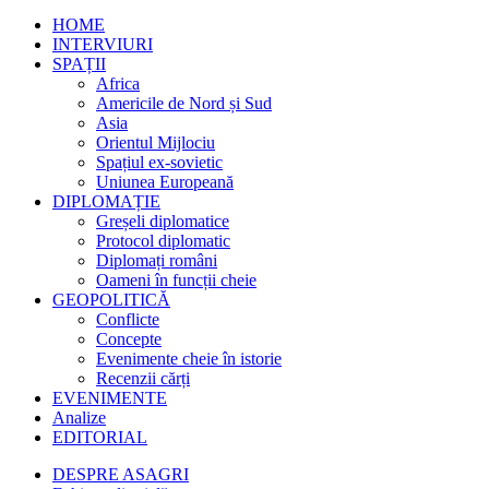
HOME
INTERVIURI
SPAȚII
Africa
Americile de Nord și Sud
Asia
Orientul Mijlociu
Spațiul ex-sovietic
Uniunea Europeană
DIPLOMAȚIE
Greșeli diplomatice
Protocol diplomatic
Diplomați români
Oameni în funcții cheie
GEOPOLITICĂ
Conflicte
Concepte
Evenimente cheie în istorie
Recenzii cărți
EVENIMENTE
Analize
EDITORIAL
DESPRE ASAGRI