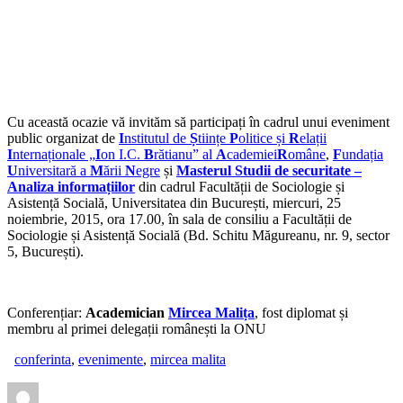
Cu această ocazie vă invităm să participați în cadrul unui eveniment
public organizat de
I
nstitutul de
Ș
tiințe
P
olitice și
R
elații
I
nternaționale „
I
on I.C.
B
rătianu” al
A
cademiei
R
omâne
,
F
undația
U
niversitară a
M
ării
N
egre
și
Masterul Studii de securitate –
Analiza informațiilor
din cadrul Facultății de Sociologie și
Asistență Socială, Universitatea din București, miercuri, 25
noiembrie, 2015, ora 17.00, în sala de consiliu a Facultății de
Sociologie și Asistență Socială (Bd. Schitu Măgureanu, nr. 9, sector
5, București).
Conferențiar:
Academician
Mircea Malița
, fost diplomat și
membru al primei delegații românești la ONU
conferinta
,
evenimente
,
mircea malita