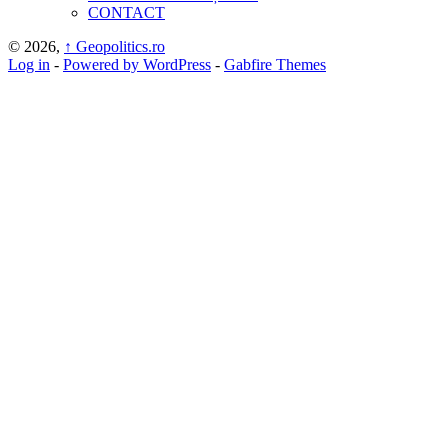
CONTACT
© 2026,
↑
Geopolitics.ro
Log in
-
Powered by WordPress
-
Gabfire Themes