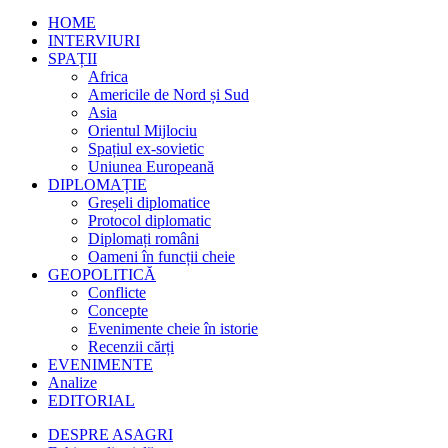
HOME
INTERVIURI
SPAȚII
Africa
Americile de Nord și Sud
Asia
Orientul Mijlociu
Spațiul ex-sovietic
Uniunea Europeană
DIPLOMAȚIE
Greșeli diplomatice
Protocol diplomatic
Diplomați români
Oameni în funcții cheie
GEOPOLITICĂ
Conflicte
Concepte
Evenimente cheie în istorie
Recenzii cărți
EVENIMENTE
Analize
EDITORIAL
DESPRE ASAGRI