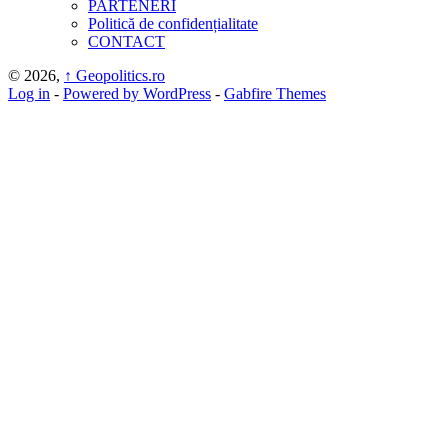
PARTENERI
Politică de confidențialitate
CONTACT
© 2026,
↑
Geopolitics.ro
Log in
-
Powered by WordPress
-
Gabfire Themes