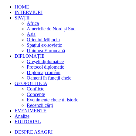
HOME
INTERVIURI
SPAȚII
Africa
Americile de Nord și Sud
Asia
Orientul Mijlociu
Spațiul ex-sovietic
Uniunea Europeană
DIPLOMAȚIE
Greșeli diplomatice
Protocol diplomatic
Diplomați români
Oameni în funcții cheie
GEOPOLITICĂ
Conflicte
Concepte
Evenimente cheie în istorie
Recenzii cărți
EVENIMENTE
Analize
EDITORIAL
DESPRE ASAGRI