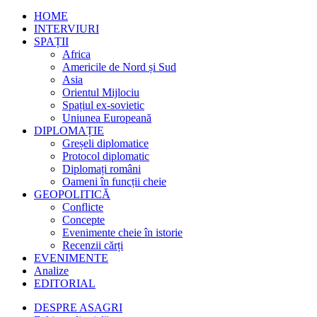
HOME
INTERVIURI
SPAȚII
Africa
Americile de Nord și Sud
Asia
Orientul Mijlociu
Spațiul ex-sovietic
Uniunea Europeană
DIPLOMAȚIE
Greșeli diplomatice
Protocol diplomatic
Diplomați români
Oameni în funcții cheie
GEOPOLITICĂ
Conflicte
Concepte
Evenimente cheie în istorie
Recenzii cărți
EVENIMENTE
Analize
EDITORIAL
DESPRE ASAGRI