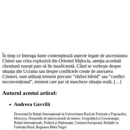
În timp ce întreaga lume contemplează aspecte legate de ascensiunea
Chinei sau criza explozivă din Orientul Mijlociu, atenția acordată
chestiunii rusești pare să fie insuficientă. Când se vorbește despre
situația din Ucraina sau despre conflictele create de anexarea
Crimeei, sunt utilizați termeni precum: “război hibrid” sau “conflict
neconvențional”, termeni care par să mascheze situația reală, […]
Autorul acestui articol:
Andreea Gavrilă
Doctorand în Relații Internaționale la Universitatea Rusă de Prietenie a Popoarelor,
Moscova. Domeniile de interes/zonele de interes: Geopolitică și Geostrategie,
Relații Internaționale, Politică și Diplomație, Uniunea Europeană, Relațiile cu
Federația Rusă, Regiunea Mării Negre.