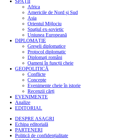
SPAȚII
Africa
Americile de Nord și Sud
Asia
Orientul Mijlociu
Spațiul ex-sovietic
Uniunea Europeană
DIPLOMAȚIE
Greșeli diplomatice
Protocol diplomatic
Diplomați români
Oameni în funcții cheie
GEOPOLITICĂ
Conflicte
Concepte
Evenimente cheie în istorie
Recenzii cărți
EVENIMENTE
Analize
EDITORIAL
DESPRE ASAGRI
Echipa editorială
PARTENERI
Politică de confidențialitate