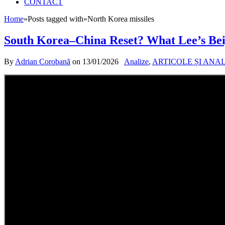
CONTACT
Home
»
Posts tagged with
»
North Korea missiles
South Korea–China Reset? What Lee’s Beiji
By
Adrian Corobană
on
13/01/2026
Analize
,
ARTICOLE ȘI ANA