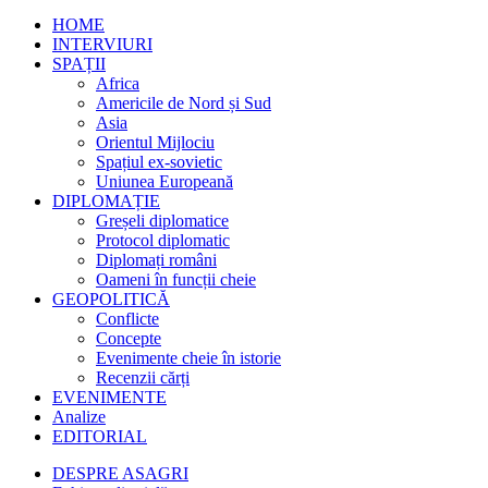
HOME
INTERVIURI
SPAȚII
Africa
Americile de Nord și Sud
Asia
Orientul Mijlociu
Spațiul ex-sovietic
Uniunea Europeană
DIPLOMAȚIE
Greșeli diplomatice
Protocol diplomatic
Diplomați români
Oameni în funcții cheie
GEOPOLITICĂ
Conflicte
Concepte
Evenimente cheie în istorie
Recenzii cărți
EVENIMENTE
Analize
EDITORIAL
DESPRE ASAGRI