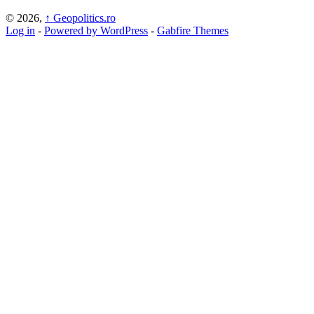
© 2026,
↑
Geopolitics.ro
Log in
-
Powered by WordPress
-
Gabfire Themes