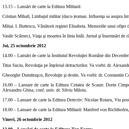
13.15 – Lansări de carte la Editura Militară:
Cristian Mihail, Limbajul militar (daco-)roman. Influenţa sa asupra lim
Mihai. I. Buttescu, Vânătorii reginei Elisabeta. Memoriile unui ofiţer
Vasile Scârneci, Viaţa şi moartea în linia întâi. Jurnal şi însemnări d
Joi, 25 octombrie 2012
14.00 – Lansări de carte la Institutul Revoluţiei Române din Decembr
Titus Suciu, Revoluţia pe înţelesul detractorilor. Va vorbi: dr. Alexan
Gheorghe Dumitraşcu, Revoluţie şi destin. Va vorbi: dr. Constantin 
16.00 – Lansare de carte la Editura Cetatea de Scaun: Dorin Cimpo
Alexandru Ghisa, conf. univ. dr. Silviu Miloiu.
17.00 – Lansare de carte la Editura Detectiv: Nicolae Rotaru, Viu p
18.00 – Lansare de carte la Editura Militară: Manfred von Richthofe
Vineri, 26 octombrie 2012