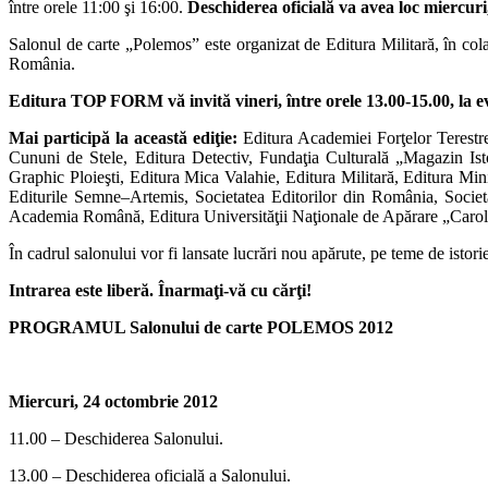
între orele 11:00 şi 16:00.
Deschiderea oficială va avea loc miercuri
Salonul de carte „Polemos” este organizat de Editura Militară, în colabo
România.
Editura TOP FORM vă invită vineri, între orele 13.00-15.00, la ev
Mai participă la această ediţie:
Editura Academiei Forţelor Terestre
Cununi de Stele, Editura Detectiv, Fundaţia Culturală „Magazin Is
Graphic Ploieşti, Editura Mica Valahie, Editura Militară, Editura Min
Editurile Semne–Artemis, Societatea Editorilor din România, Societatea
Academia Română, Editura Universităţii Naţionale de Apărare „Carol I
În cadrul salonului vor fi lansate lucrări nou apărute, pe teme de istorie, 
Intrarea este liberă. Înarmaţi-vă cu cărţi!
PROGRAMUL Salonului de carte POLEMOS 2012
Miercuri, 24 octombrie 2012
11.00 – Deschiderea Salonului.
13.00 – Deschiderea oficială a Salonului.