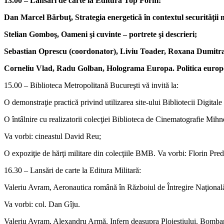
13.00 – Lansări de carte la Editura Top Form:
Dan Marcel Bărbuţ, Strategia energetică în contextul securităţii
Stelian Gomboş, Oameni şi cuvinte – portrete şi descrieri;
Sebastian Oprescu (coordonator), Liviu Toader, Roxana Dumitrach
Corneliu Vlad, Radu Golban, Holograma Europa. Politica europ
15.00 – Biblioteca Metropolitană Bucureşti vă invită la:
O demonstraţie practică privind utilizarea site-ului Bibliotecii Digi
O întâlnire cu realizatorii colecţiei Biblioteca de Cinematografie Mih
Va vorbi: cineastul David Reu;
O expoziţie de hărţi militare din colecţiile BMB. Va vorbi: Florin Pred
16.30 – Lansări de carte la Editura Militară:
Valeriu Avram, Aeronautica română în Războiul de Întregire Naţiona
Va vorbi: col. Dan Gîju.
Valeriu Avram, Alexandru Armă, Infern deasupra Ploieştiului. Bomba