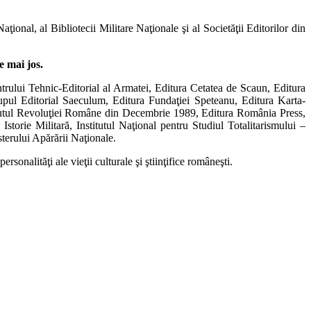
ţional, al Bibliotecii Militare Naţionale şi al Societăţii Editorilor din
e mai jos.
rului Tehnic-Editorial al Armatei, Editura Cetatea de Scaun, Editura
pul Editorial Saeculum, Editura Fundaţiei Speteanu, Editura Karta-
nstitutul Revoluţiei Române din Decembrie 1989, Editura România Press,
Istorie Militară, Institutul Naţional pentru Studiul Totalitarismului –
terului Apărării Naţionale.
ersonalităţi ale vieţii culturale şi ştiinţifice româneşti.