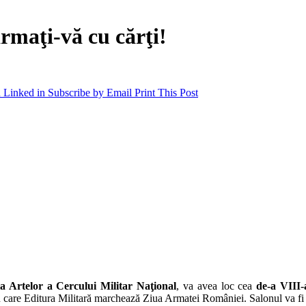
maţi-vă cu cărţi!
 Linked in
Subscribe by Email
Print This Post
a Artelor a Cercului Mili­tar Naţional
, va avea loc cea
de-a VIII-
in care Editura Militară marchează Ziua Armatei României. Salonul va fi 