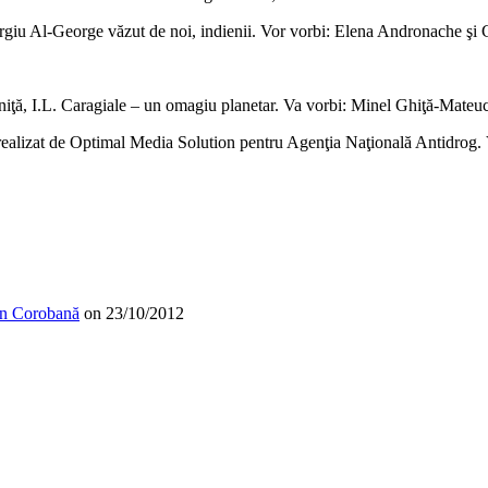
ergiu Al-George văzut de noi, indienii. Vor vorbi: Elena Andronache 
ţă, I.L. Caragiale – un omagiu planetar. Va vorbi: Minel Ghiţă-Mateucă, z
realizat de Optimal Media Solution pentru Agenţia Naţională Antidrog.
n Corobană
on
23/10/2012