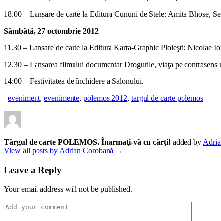
18.00 – Lansare de carte la Editura Cununi de Stele: Amita Bhose, S
Sâmbătă, 27 octombrie 2012
11.30 – Lansare de carte la Editura Karta-Graphic Ploieşti: Nicolae Ioni
12.30 – Lansarea filmului documentar Drogurile, viaţa pe contrasens 
14:00 – Festivitatea de închidere a Salonului.
eveniment
,
evenimente
,
polemos 2012
,
targul de carte polemos
Târgul de carte POLEMOS. Înarmaţi-vă cu cărţi!
added by
Adria
View all posts by Adrian Corobană →
Leave a Reply
Your email address will not be published.