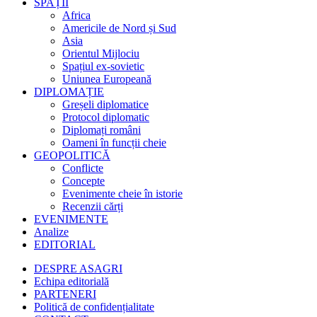
SPAȚII
Africa
Americile de Nord și Sud
Asia
Orientul Mijlociu
Spațiul ex-sovietic
Uniunea Europeană
DIPLOMAȚIE
Greșeli diplomatice
Protocol diplomatic
Diplomați români
Oameni în funcții cheie
GEOPOLITICĂ
Conflicte
Concepte
Evenimente cheie în istorie
Recenzii cărți
EVENIMENTE
Analize
EDITORIAL
DESPRE ASAGRI
Echipa editorială
PARTENERI
Politică de confidențialitate