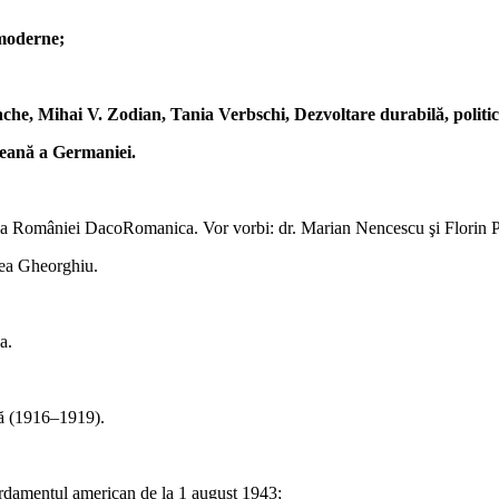
 moderne;
e, Mihai V. Zodian, Tania Verbschi, Dezvoltare durabilă, politici
eană a Germaniei.
tale a României DacoRomanica. Vor vorbi: dr. Marian Nencescu şi Florin 
nea Gheorghiu.
a.
lă (1916–1919).
rdamentul american de la 1 august 1943;