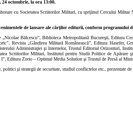
, 24 octombrie, la ora 13:00.
rare cu Societatea Scriitorilor Militari, cu sprijinul Cercului Militar Na
enimentele de lansare ale cărţilor editurii, conform programului d
 „Nicolae Bălcescu”, Biblioteca Metropolitană Bucureşti, Editura Cent
toric”, Revista „Gândirea Militară Românească”, Editura Hasefer, Gru
isterului Administraţiei şi Internelor, Trustul Editorial Orizonturi, I
 Scriitorilor Militari, Institutul pentru Studii Politice de Apărare şi 
”, Editura Zorio – Optimal Media Solution şi Trustul de Presă al Minis
politici şi strategii de securitate, studiul conflictelor etc., prezentate de p