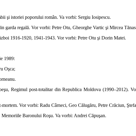
bii şi istoriei poporului român. Va vorbi: Sergiu Iosipescu.
 din garda regală. Vor vorbi: Petre Otu, Gheorghe Vartic şi Mircea Tănas
e război 1916-1920, 1941-1943. Vor vorbi: Petre Otu şi Dorin Matei.
ie 1989:
dru Oşca;
Corneanu.
eşu, Regimul post-totalitar din Republica Moldova (1990–2012). Vor 
ost-mortem. Vor vorbi: Radu Cârneci, Geo Călugăru, Petre Crăciun, Şt
n, Memoriile Baronului Roşu. Va vorbi: Andrei Căpuşan.