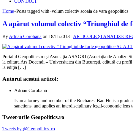
CONTACT
Home
»
Posts tagged with
»
volum colectiv scoala de vara geopolitics
A apărut volumul colectiv “Triunghiul de 
By
Adrian Corobană
on
18/11/2013
ARTICOLE ȘI ANALIZE R
Portalul Geopolitics.ro şi Asociaţia ASAGRI (Asociaţia de Analize Str
la editura Ars Docendi – Universitatea din Bucureşti, editură cu profil
la ediţia […]
Autorul acestui articol:
Adrian Corobană
Is an attorney and member of the Bucharest Bar. He is a graduat
sanctions, and applies an interdisciplinary legal-economic lens t
Tweet-urile Geopolitics.ro
Tweets by @Geopolitics_ro