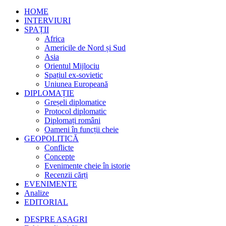
HOME
INTERVIURI
SPAȚII
Africa
Americile de Nord și Sud
Asia
Orientul Mijlociu
Spațiul ex-sovietic
Uniunea Europeană
DIPLOMAȚIE
Greșeli diplomatice
Protocol diplomatic
Diplomați români
Oameni în funcții cheie
GEOPOLITICĂ
Conflicte
Concepte
Evenimente cheie în istorie
Recenzii cărți
EVENIMENTE
Analize
EDITORIAL
DESPRE ASAGRI